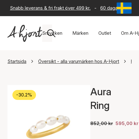
Snabb leverans & fri frakt över 499 kr.
-
60 dagars returrät
Smycken
Märken
Outlet
Om A-Hj
Startsida
Översikt - alla varumärken hos A-Hjort
byB
Aura
-30.2%
Ring
852,00 kr
595,00 kr