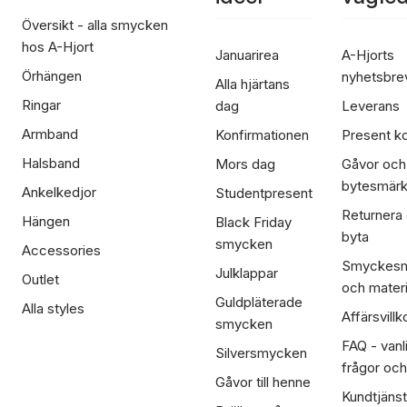
Översikt - alla smycken
hos A-Hjort
Januarirea
A-Hjorts
Örhängen
nyhetsbre
Alla hjärtans
Ringar
dag
Leverans
Armband
Konfirmationen
Present ko
Halsband
Mors dag
Gåvor och
bytesmär
Ankelkedjor
Studentpresent
Returnera
Hängen
Black Friday
byta
smycken
Accessories
Smyckesm
Julklappar
Outlet
och materi
Guldpläterade
Alla styles
Affärsvillk
smycken
FAQ - vanl
Silversmycken
frågor och
Gåvor till henne
Kundtjänst