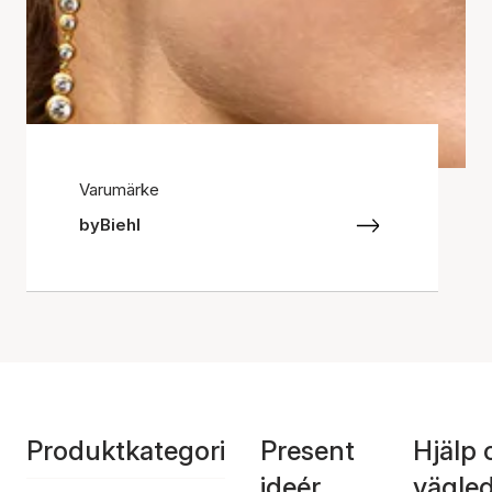
Varumärke
byBiehl
Produktkategori
Present
Hjälp 
ideér
vägle