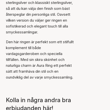
sterlingsilver och klassiskt sterlingsilver,
så att du kan välja den finish som bäst
återspeglar din personliga stil. Oavsett
vilken version du väljer ger ringen en
sofistikerad och elegant touch till alla
smyckessamlingar.
Den här ringen är perfekt som ett stilfullt
komplement till både
vardagsgarderoben och speciella
tillfällen. Med sin skira skönhet och
naturliga charm är Aura Ring ett perfekt
sätt att framhäva din stil och en
oundviklig del av varje smyckessamling.
Artikeln har lagts till i
Kolla in några andra bra
korgen
erbjudanden här!