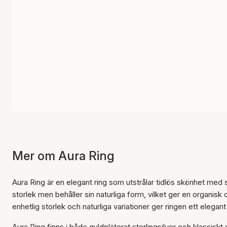
Mer om Aura Ring
Aura Ring är en elegant ring som utstrålar tidlös skönhet med
storlek men behåller sin naturliga form, vilket ger en organisk
enhetlig storlek och naturliga variationer ger ringen ett elegan
Aura Ring finns i både guldpläterat sterlingsilver och klassiskt 