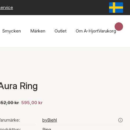
service
Smycken
Märken
Outlet
Om A-Hjort
Varukorg
Aura Ring
852,00 kr
595,00 kr
arumärke:
byBiehl
rodukttyp:
Ring