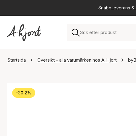
Snabb leverans & f
Startsida
Översikt - alla varumärken hos A-Hjort
byB
-30.2%