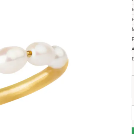
R
F
M
P
A