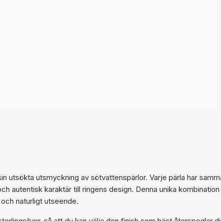
 sin utsökta utsmyckning av sötvattenspärlor. Varje pärla har samm
 och autentisk karaktär till ringens design. Denna unika kombination
Artikeln har lagts till i
t och naturligt utseende.
korgen
sterlingsilver, så att du kan välja den finish som bäst återspeglar d