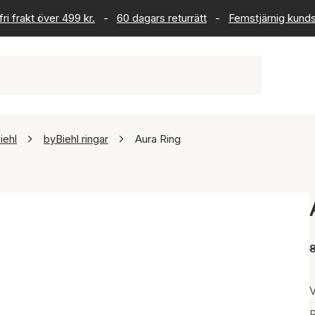
ri frakt över 499 kr.
-
60 dagars returrätt
-
Femstjärnig kund
iehl
byBiehl ringar
Aura Ring
V
P