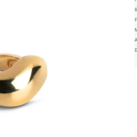
R
F
M
A
V