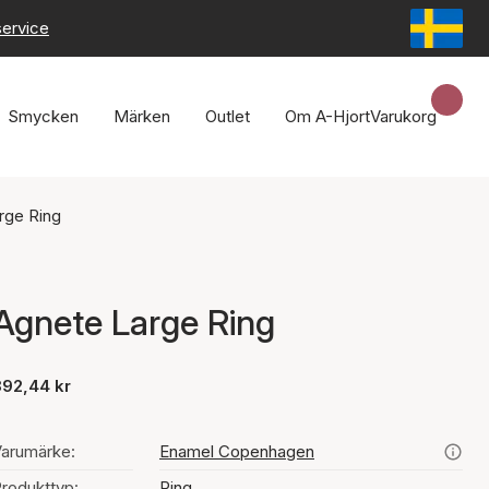
service
Smycken
Märken
Outlet
Om A-Hjort
Varukorg
rge Ring
Agnete Large Ring
892,44 kr
arumärke:
Enamel Copenhagen
rodukttyp:
Ring