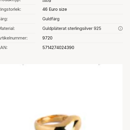
ingstorlek:
46 Euro size
ärg:
Guldfärg
aterial:
Guldpläterat sterlingsilver 925
rtikelnummer:
9720
EAN:
5714274024390
al av färg