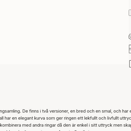
Artikeln har lagts till i
korgen
 ringsamling. De finns i två versioner, en bred och en smal, och har 
har en elegant kurva som ger ringen ett lekfullt och livfullt uttry
 kombinera med andra ringar då den är enkel i sitt uttryck men ska