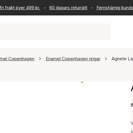
ri frakt över 499 kr.
-
60 dagars returrätt
-
Femstjärnig kund
mel Copenhagen
Enamel Copenhagen ringar
Agnete La
V
P