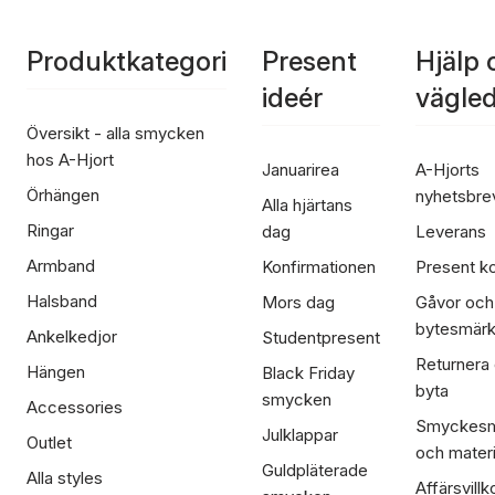
Produktkategori
Present
Hjälp 
ideér
vägle
Översikt - alla smycken
hos A-Hjort
Januarirea
A-Hjorts
Örhängen
nyhetsbre
Alla hjärtans
Ringar
dag
Leverans
Armband
Konfirmationen
Present ko
Halsband
Mors dag
Gåvor och
bytesmär
Ankelkedjor
Studentpresent
Returnera
Hängen
Black Friday
byta
smycken
Accessories
Smyckesm
Julklappar
Outlet
och materi
Guldpläterade
Alla styles
Affärsvillk