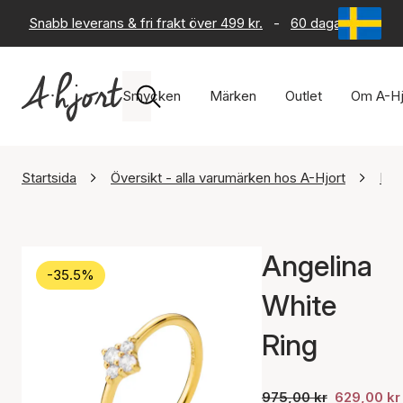
Snabb leverans & fri frakt över 499 kr.
-
60 dagars returrät
Smycken
Märken
Outlet
Om A-Hj
Startsida
Översikt - alla varumärken hos A-Hjort
Iza
Angelina
-35.5%
White
Ring
975,00 kr
629,00 kr