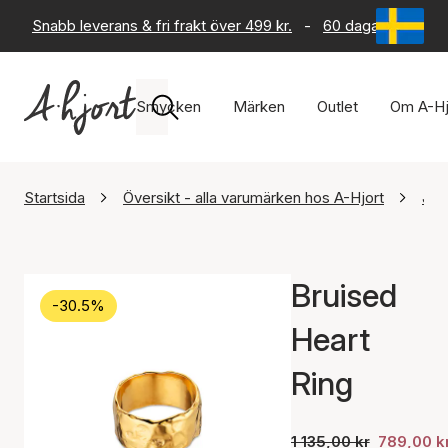
Snabb leverans & fri frakt över 499 kr.
-
60 dagars returrät
Smycken
Märken
Outlet
Om A-Hj
Startsida
Översikt - alla varumärken hos A-Hjort
Jan
Bruised
-30.5%
Heart
Ring
1 135,00 kr
789,00 k