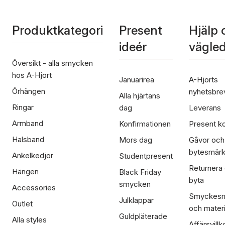
Produktkategori
Present
Hjälp 
ideér
vägle
Översikt - alla smycken
hos A-Hjort
Januarirea
A-Hjorts
Örhängen
nyhetsbre
Alla hjärtans
Ringar
dag
Leverans
Armband
Konfirmationen
Present ko
Halsband
Mors dag
Gåvor och
bytesmär
Ankelkedjor
Studentpresent
Returnera
Hängen
Black Friday
byta
smycken
Accessories
Smyckesm
Julklappar
Outlet
och materi
Guldpläterade
Alla styles
Affärsvillk