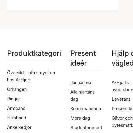
Produktkategori
Present
Hjälp 
ideér
vägle
Översikt - alla smycken
hos A-Hjort
Januarirea
A-Hjorts
Örhängen
nyhetsbre
Alla hjärtans
Ringar
dag
Leverans
Armband
Konfirmationen
Present ko
Halsband
Mors dag
Gåvor och
bytesmär
Ankelkedjor
Studentpresent