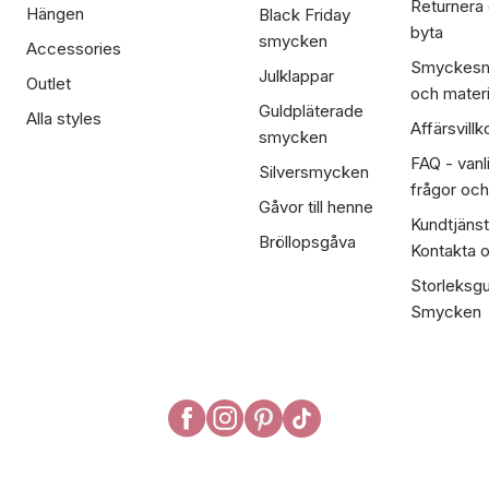
Returnera
Hängen
Black Friday
byta
smycken
Accessories
Smyckesm
Julklappar
Outlet
och materi
Guldpläterade
Alla styles
Affärsvillk
smycken
FAQ - vanl
Silversmycken
frågor och
Gåvor till henne
Kundtjänst
Bröllopsgåva
Kontakta 
Storleksgu
Smycken