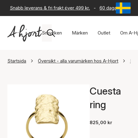
Snabb leverans & fri frakt över 499 kr.
-
60 dagars returrät
Smycken
Märken
Outlet
Om A-Hj
Startsida
Översikt - alla varumärken hos A-Hjort
Maa
Cuesta
ring
825,00 kr