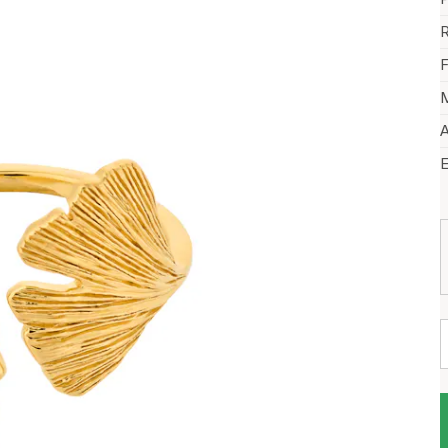
R
F
M
A