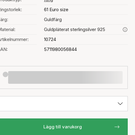
ingstorlek:
61 Euro size
ärg:
Guldfärg
aterial:
Guldpläterat sterlingsilver 925
rtikelnummer:
10724
EAN:
5711980056844
Lägg till varukorg