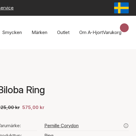
service
Smycken
Märken
Outlet
Om A-Hjort
Varukorg
Biloba Ring
825,00 kr
575,00 kr
arumärke:
Pernille Corydon
rodukttyp:
Ring