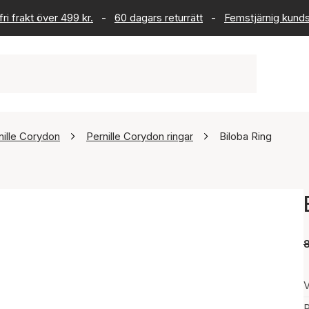
ri frakt över 499 kr.
-
60 dagars returrätt
-
Femstjärnig kund
nille Corydon
Pernille Corydon ringar
Biloba Ring
V
P