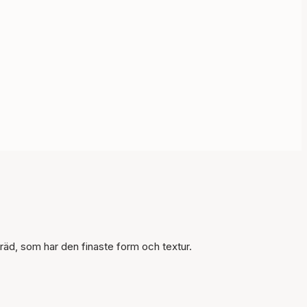
Artikeln har lagts till i
korgen
träd, som har den finaste form och textur.