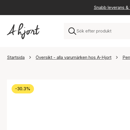
Snabb leverans & f
Startsida
Översikt - alla varumärken hos A-Hjort
Per
-30.3%