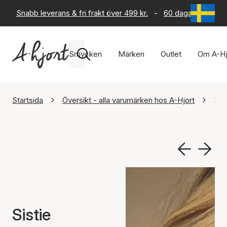
Snabb leverans & fri frakt över 499 kr.
-
60 dagars returrät
Smycken
Märken
Outlet
Om A-Hj
Startsida
Översikt - alla varumärken hos A-Hjort
Sist
Sistie