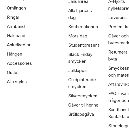
Januarirea
A-Hjorts
Örhängen
nyhetsbre
Alla hjärtans
Ringar
dag
Leverans
Armband
Konfirmationen
Present ko
Halsband
Mors dag
Gåvor och
bytesmär
Ankelkedjor
Studentpresent
Returnera
Hängen
Black Friday
byta
smycken
Accessories
Smyckesm
Julklappar
Outlet
och materi
Guldpläterade
Alla styles
Affärsvillk
smycken
FAQ - vanl
Silversmycken
frågor och
Gåvor till henne
Kundtjänst
Bröllopsgåva
Kontakta 
Storleksgu