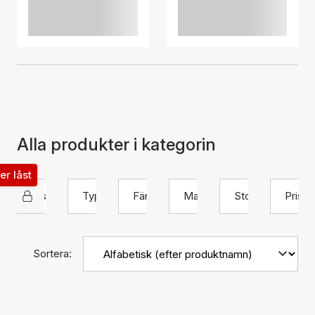
Alla produkter i kategorin
ter låst
Sistie
Typ
Färg
Material
Storlek
Pris
Sortera: