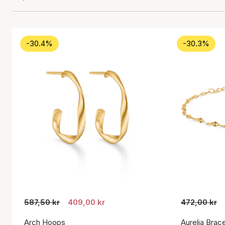
-30.4%
-30.3%
587,50 kr
409,00 kr
472,00 kr
Arch Hoops
Aurelia Brace