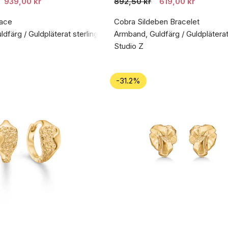
939,00 kr
892,50 kr
619,00 kr
ace
Cobra Sildeben Bracelet
dfärg / Guldpläterat sterlingsilver 925
Armband, Guldfärg / Guldpläterat 
Studio Z
-31.2%