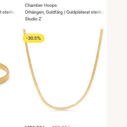
Chamber Hoops
 sterlingsilver 925
Örhängen, Guldfärg / Guldpläterat sterlingsilver 925
Studio Z
-30.5%