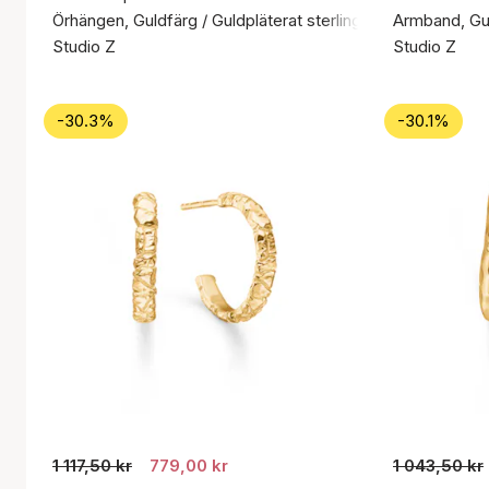
Örhängen, Guldfärg / Guldpläterat sterlingsilver 925
Armband, Guld
Studio Z
Studio Z
-30.3%
-30.1%
1 117,50 kr
779,00 kr
1 043,50 kr