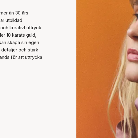
mer än 30 års
är utbildad
ch kreativt uttryck.
er 18 karats guld,
kan skapa sin egen
a detaljer och stark
änds för att uttrycka