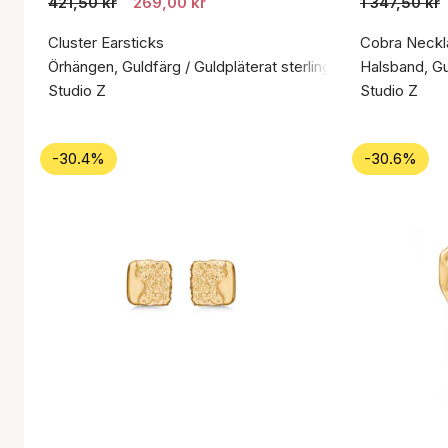
421,50 kr
269,00 kr
1 347,50 kr
Cluster Earsticks
Cobra Neckl
Örhängen, Guldfärg / Guldpläterat sterlingsilver 925
Halsband, Gul
Studio Z
Studio Z
-30.4%
-30.6%