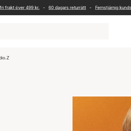
ri frakt över 499 kr.
-
60 dagars returrätt
-
Femstjärnig kund
dio.Z