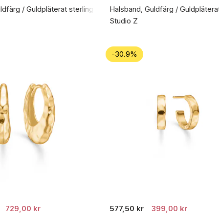
färg / Guldpläterat sterlingsilver 925
Halsband, Guldfärg / Guldpläterat
Studio Z
-30.9%
729,00 kr
577,50 kr
399,00 kr