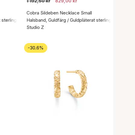
1 192,50 kr
829,00 kr
Cobra Sildeben Necklace Small
sterlingsilver 925
Halsband, Guldfärg / Guldpläterat sterlingsilver 925
Studio Z
-30.6%