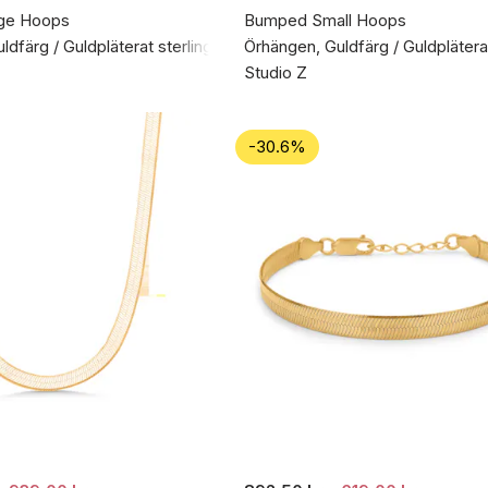
ge Hoops
Bumped Small Hoops
dfärg / Guldpläterat sterlingsilver 925
Örhängen, Guldfärg / Guldpläterat
Studio Z
-30.6%