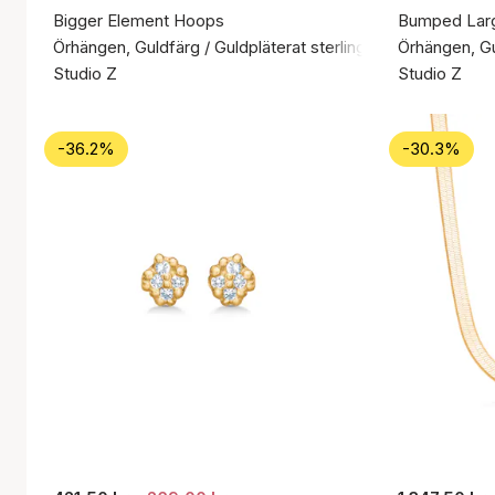
Bigger Element Hoops
Bumped Lar
Örhängen, Guldfärg / Guldpläterat sterlingsilver 925
Örhängen, Gul
Studio Z
Studio Z
-36.2%
-30.3%