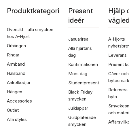
Produktkategori
Present
Hjälp 
ideér
vägle
Översikt - alla smycken
hos A-Hjort
Januarirea
A-Hjorts
Örhängen
nyhetsbre
Alla hjärtans
Ringar
dag
Leverans
Armband
Konfirmationen
Present ko
Halsband
Mors dag
Gåvor och
bytesmär
Ankelkedjor
Studentpresent
Returnera
Hängen
Black Friday
byta
smycken
Accessories
Smyckesm
Julklappar
Outlet
och materi
Guldpläterade
Alla styles
Affärsvillk
smycken