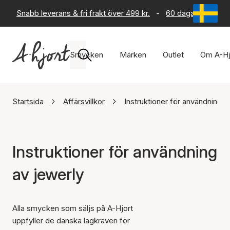
Snabb leverans & fri frakt över 499 kr.
-
60 dagars returrät
Smycken
Märken
Outlet
Om A-Hj
Startsida
Affärsvillkor
Instruktioner för användning a
Instruktioner för användning
av jewerly
Alla smycken som säljs på A-Hjort
uppfyller de danska lagkraven för