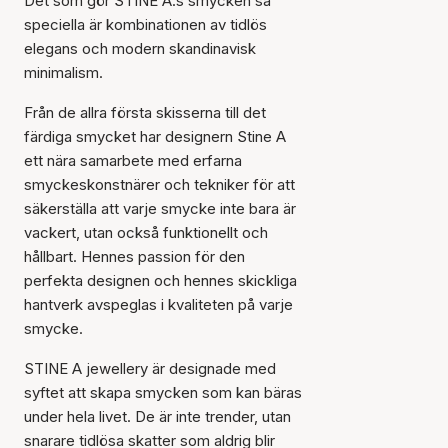
Det som gör STINE A:s smycken så
speciella är kombinationen av tidlös
elegans och modern skandinavisk
minimalism.
Från de allra första skisserna till det
färdiga smycket har designern Stine A
ett nära samarbete med erfarna
smyckeskonstnärer och tekniker för att
säkerställa att varje smycke inte bara är
vackert, utan också funktionellt och
hållbart. Hennes passion för den
perfekta designen och hennes skickliga
hantverk avspeglas i kvaliteten på varje
smycke.
STINE A jewellery är designade med
syftet att skapa smycken som kan bäras
under hela livet. De är inte trender, utan
snarare tidlösa skatter som aldrig blir