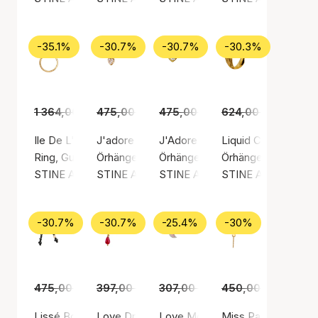
-35.1%
-30.7%
-30.7%
-30.3%
1 364,00 kr
475,00 kr
885,00 kr
475,00 kr
329,00 kr
624,00 kr
329,00 kr
435,0
Ile De L'Amour Ring With Stones
J'adore Behind Ear-Earring
J'Adore Earring
Liquid Creol
Ring, Guldfärg / Guldpläterat sterlingsilver 925
Örhängen, Guldfärg / Guldpläterat sterlingsilv
Örhängen, Guldfärg / Guldpläterat
Örhängen, Guldfärg /
STINE A Jewelry
STINE A Jewelry
STINE A Jewelry
STINE A Jewelry
-30.7%
-30.7%
-25.4%
-30%
475,00 kr
397,00 kr
329,00 kr
275,00 kr
307,00 kr
229,00 kr
450,00 kr
315,00
Lissé Bow Earring Black Dream Colors
Love Drop Creol Earring
Love Moon Earring
Miss Paris Mini Ear