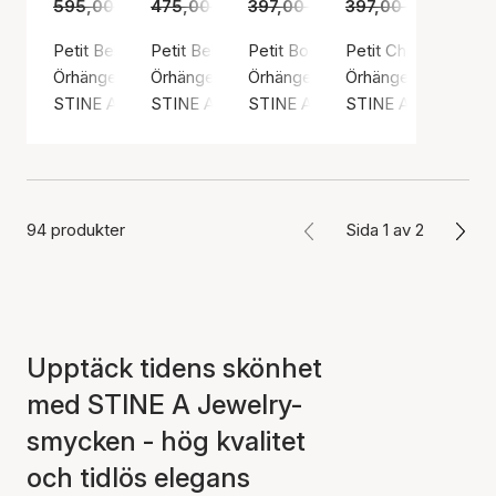
595,00 kr
475,00 kr
415,00 kr
397,00 kr
329,00 kr
275,00 kr
397,00 kr
275,00
Petit Bella Moon Earring with Two Chains - Single
Petit Bella Moon Earstick
Petit Bow Earring With Stone
Petit Cherry Enamel
Örhängen, Silverfärg / Silver sterling 925
Örhängen, Guldfärg / Guldpläterat sterlingsilv
Örhängen, Guldfärg / Guldpläterat
Örhängen, Guldfärg /
STINE A Jewelry
STINE A Jewelry
STINE A Jewelry
STINE A Jewelry
94 produkter
Sida 1 av 2
Upptäck tidens skönhet
med STINE A Jewelry-
smycken - hög kvalitet
och tidlös elegans