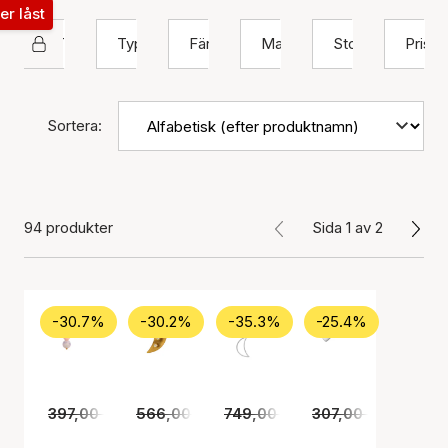
ter låst
STINE A Jewelry
Typ
Färg
Material
Storlek
Pris
Sortera:
94 produkter
Sida 1 av 2
-30.7%
-30.2%
-35.3%
-25.4%
397,00 kr
275,00 kr
566,00 kr
749,00 kr
395,00 kr
485,00 kr
307,00 kr
229,00