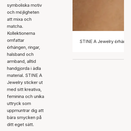
symboliska motiv
och möjligheten
att mixa och
matcha.
Kollektionerna
omfattar
STINE A Jewelry örhäng
örhängen, ringar,
halsband och
armband, alltid
handgjorda i ädla
material. STINE A
Jewelry sticker ut
med sitt kreativa,
feminina och unika
uttryck som
uppmuntrar dig att
bära smycken på
ditt eget sätt.