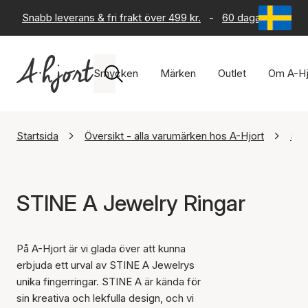
Snabb leverans & fri frakt över 499 kr.
-
60 dagars returrät
Smycken
Märken
Outlet
Om A-Hj
Startsida
Översikt - alla varumärken hos A-Hjort
STI
STINE A Jewelry Ringar
På A-Hjort är vi glada över att kunna
erbjuda ett urval av STINE A Jewelrys
unika fingerringar. STINE A är kända för
sin kreativa och lekfulla design, och vi