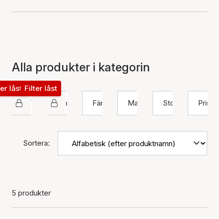
Alla produkter i kategorin
ter låst
Filter låst
STINE A Jewelry
Ring
Färg
Material
Storlek
Pris
Sortera:
5 produkter