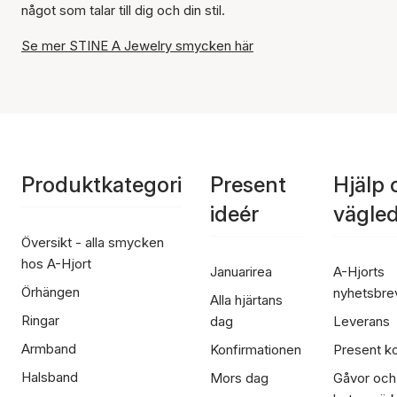
något som talar till dig och din stil.
Se mer STINE A Jewelry smycken här
Produktkategori
Present
Hjälp 
ideér
vägle
Översikt - alla smycken
hos A-Hjort
Januarirea
A-Hjorts
Örhängen
nyhetsbre
Alla hjärtans
Ringar
dag
Leverans
Armband
Konfirmationen
Present ko
Halsband
Mors dag
Gåvor och