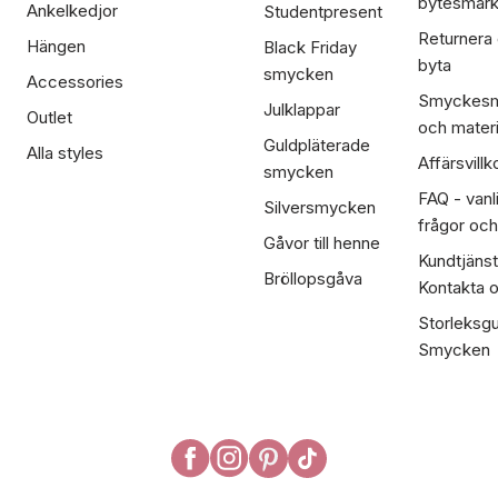
bytesmär
Ankelkedjor
Studentpresent
Returnera
Hängen
Black Friday
byta
smycken
Accessories
Smyckesm
Julklappar
Outlet
och materi
Guldpläterade
Alla styles
Affärsvillk
smycken
FAQ - vanl
Silversmycken
frågor och
Gåvor till henne
Kundtjänst
Bröllopsgåva
Kontakta 
Storleksgu
Smycken