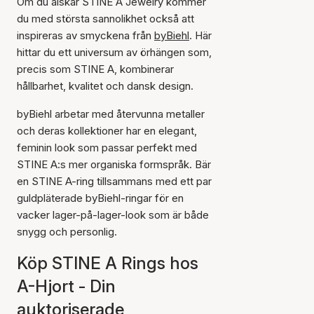
Om du älskar STINE A Jewelry kommer
du med största sannolikhet också att
inspireras av smyckena från
byBiehl
. Här
hittar du ett universum av örhängen som,
precis som STINE A, kombinerar
hållbarhet, kvalitet och dansk design.
byBiehl arbetar med återvunna metaller
och deras kollektioner har en elegant,
feminin look som passar perfekt med
STINE A:s mer organiska formspråk. Bär
en STINE A-ring tillsammans med ett par
guldpläterade byBiehl-ringar för en
vacker lager-på-lager-look som är både
snygg och personlig.
Köp STINE A Rings hos
A-Hjort - Din
auktoriserade