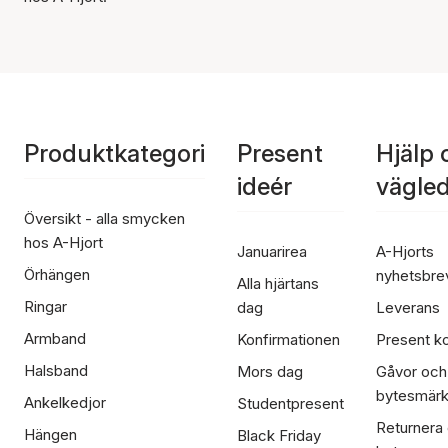
Produktkategori
Present
Hjälp 
ideér
vägle
Översikt - alla smycken
hos A-Hjort
Januarirea
A-Hjorts
Örhängen
nyhetsbre
Alla hjärtans
Ringar
dag
Leverans
Armband
Konfirmationen
Present ko
Halsband
Mors dag
Gåvor och
bytesmär
Ankelkedjor
Studentpresent
Returnera
Hängen
Black Friday