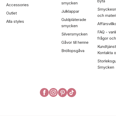
byta
smycken
Accessories
Smyckesm
Julklappar
Outlet
och materi
Guldpläterade
Alla styles
Affärsvillk
smycken
FAQ - vanl
Silversmycken
frågor och
Gåvor till henne
Kundtjänst
Bröllopsgåva
Kontakta 
Storleksgu
Smycken