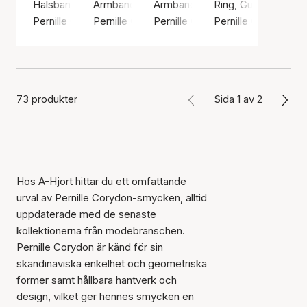
Halsband, Guldfärg / Guldpläterat sterlingsilver 925
Armband, Silverfärg / Silver sterling 925
Armband, Silverfärg / Silver ster
Ring, Guldfärg / Gul
Pernille Corydon
Pernille Corydon
Pernille Corydon
Pernille Corydon
73 produkter
Sida 1 av 2
Hos A-Hjort hittar du ett omfattande
urval av Pernille Corydon-smycken, alltid
uppdaterade med de senaste
kollektionerna från modebranschen.
Pernille Corydon är känd för sin
skandinaviska enkelhet och geometriska
former samt hållbara hantverk och
design, vilket ger hennes smycken en