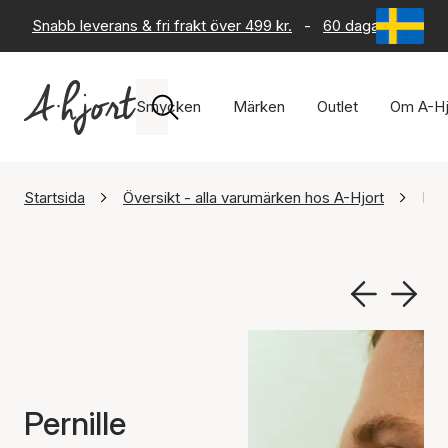
Snabb leverans & fri frakt över 499 kr.
-
60 dagars returrät
Smycken
Märken
Outlet
Om A-Hj
Startsida
Översikt - alla varumärken hos A-Hjort
Per
Pernille