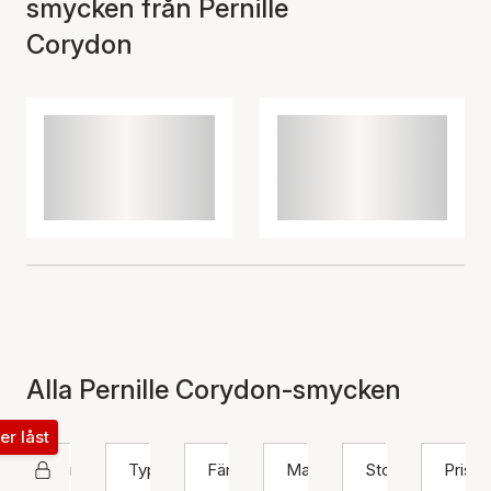
smycken från Pernille
Corydon
Alla Pernille Corydon-smycken
ter låst
Pernille Corydon
Typ
Färg
Material
Storlek
Pris