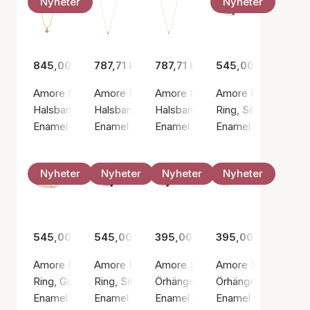
Nyheter
Nyheter
845,00 kr
787,71 kr
787,71 kr
545,00 kr
Amore Necklace Light Coral
Amore Necklace Red
Amore Necklace Steel Blue
Amore Ring Bordea
Halsband, Guldfärg / Guldpläterat sterlingsilver 925
Halsband, Guldfärg / Guldpläterat sterlingsilv
Halsband, Guldfärg / Guldpläterat
Ring, Silverfärg / Si
Enamel Copenhagen
Enamel Copenhagen
Enamel Copenhagen
Enamel Copenhage
Nyheter
Nyheter
Nyheter
Nyheter
545,00 kr
545,00 kr
395,00 kr
395,00 kr
Amore Ring Daisy
Amore Ring Indigo Blue
Amore Studs Bordeaux
Amore Studs Daisy
Ring, Guldfärg / Guldpläterat sterlingsilver 925
Ring, Silverfärg / Silver sterling 925
Örhängen, Silverfärg / Silver ster
Örhängen, Guldfärg /
Enamel Copenhagen
Enamel Copenhagen
Enamel Copenhagen
Enamel Copenhage