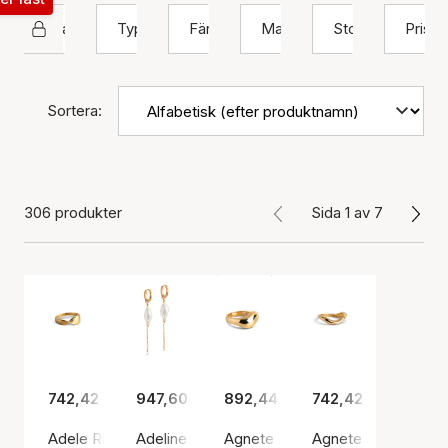
Enamel Copenhagen
Typ
Färg
Material
Storlek
Pris
Sortera:
306 produkter
Sida 1 av 7
742,42 kr
947,60 kr
892,44 kr
742,42 kr
Adele Ring
Adeline Pearl Earrings
Agnete Large Ring
Agnete Small Ring