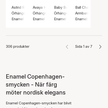
Astrid Rainbow Hoops
Avaya Hoops
Baby Bow Earsticks
Ball Chain Bracelet
Örhängen, Guldfärg / Guldpläterat sterlingsilver 925
Örhängen, Guldfärg / Guldpläterat sterlingsilv
Örhängen, Guldfärg / Guldpläterat
Armband, Guldfärg / 
Enamel Copenhagen
Enamel Copenhagen
Enamel Copenhagen
Enamel Copenhage
306 produkter
Sida 1 av 7
Enamel Copenhagen-
smycken - När färg
möter nordisk elegans
Enamel Copenhagen-smycken har blivit