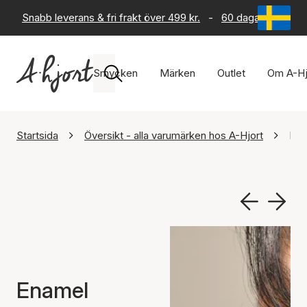
Snabb leverans & fri frakt över 499 kr.
-
60 dagars returrät
Smycken
Märken
Outlet
Om A-Hj
Startsida
Översikt - alla varumärken hos A-Hjort
Ena
Enamel