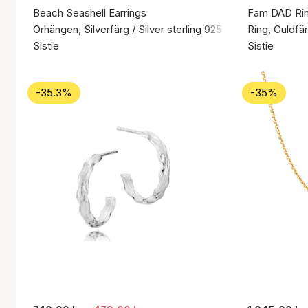
Beach Seashell Earrings
Fam DAD Ri
Örhängen, Silverfärg / Silver sterling 925
Ring, Guldfär
Sistie
Sistie
-35.3%
-35%