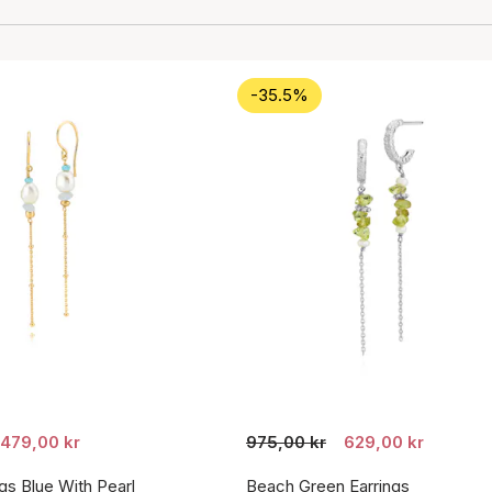
-35.5%
479,00 kr
975,00 kr
629,00 kr
gs Blue With Pearl
Beach Green Earrings