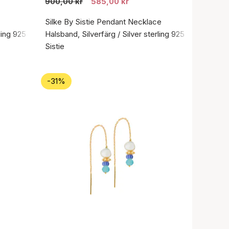
900,00 kr
585,00 kr
Silke By Sistie Pendant Necklace
ling 925
Halsband, Silverfärg / Silver sterling 925
Sistie
-31%