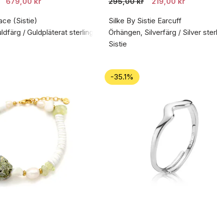
679,00 kr
295,00 kr
219,00 kr
ace (Sistie)
Silke By Sistie Earcuff
dfärg / Guldpläterat sterlingsilver 925
Örhängen, Silverfärg / Silver ster
Sistie
-35.1%