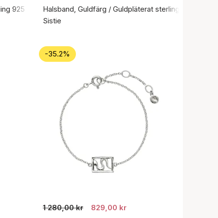
ling 925
Halsband, Guldfärg / Guldpläterat sterlingsilver 925
Sistie
-35.2%
1 280,00 kr
829,00 kr