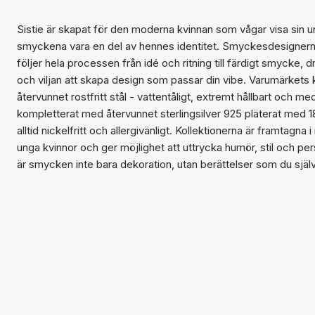
Sistie är skapat för den moderna kvinnan som vågar visa sin uni
smyckena vara en del av hennes identitet. Smyckesdesignern 
följer hela processen från idé och ritning till färdigt smycke, d
och viljan att skapa design som passar din vibe. Varumärkets 
återvunnet rostfritt stål - vattentåligt, extremt hållbart och med
kompletterat med återvunnet sterlingsilver 925 pläterat med 18
alltid nickelfritt och allergivänligt. Kollektionerna är framtagn
unga kvinnor och ger möjlighet att uttrycka humör, stil och per
är smycken inte bara dekoration, utan berättelser som du själ