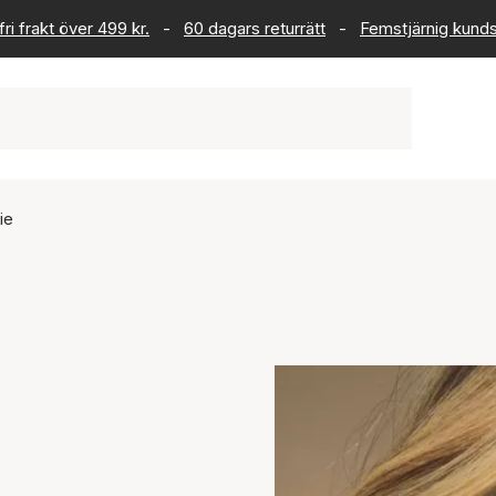
ri frakt över 499 kr.
-
60 dagars returrätt
-
Femstjärnig kund
ie