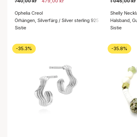
740,00 kr
479,00 kr
1 045,00 kr
Ophelia Creol
Shelly Neckl
Örhängen, Silverfärg / Silver sterling 925
Halsband, Gul
Sistie
Sistie
-35.3%
-35.8%