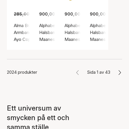
285,00 kr
900,00 kr
199,00 kr
900,00 kr
900,00 kr
Alma Bracelet
Alphabet Necklace A
Alphabet Necklace B
Alphabet Necklace
Armband, Guldfärg / Guldpläterat rostfritt stål
Halsband, Guldfärg / Guldpläterat sterlingsilv
Halsband, Guldfärg / Guldpläterat
Halsband, Silverfärg
Ayo Copenhagen
Maanesten
Maanesten
Maanesten
2024 produkter
Sida 1 av 43
Ett universum av
smycken på ett och
samma ställe