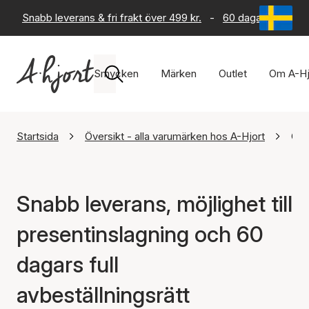
Snabb leverans & fri frakt över 499 kr.
-
60 dagars returrät
Smycken
Märken
Outlet
Om A-Hj
Startsida
Översikt - alla varumärken hos A-Hjort
Öve
Snabb leverans, möjlighet till
presentinslagning och 60
dagars full
avbeställningsrätt