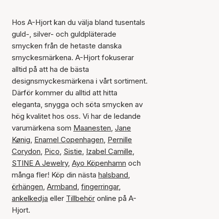
Hos A-Hjort kan du välja bland tusentals
guld-, silver- och guldpläterade
smycken från de hetaste danska
smyckesmärkena. A-Hjort fokuserar
alltid på att ha de bästa
designsmyckesmärkena i vårt sortiment.
Därför kommer du alltid att hitta
eleganta, snygga och söta smycken av
hög kvalitet hos oss. Vi har de ledande
varumärkena som
Maanesten
,
Jane
Kønig
,
Enamel Copenhagen
,
Pernille
Corydon
,
Pico
,
Sistie
,
Izabel Camille
,
STINE A Jewelry
,
Ayo Köpenhamn
och
många fler! Köp din nästa
halsband
,
örhängen
,
Armband
,
fingerringar
,
ankelkedja
eller
Tillbehör
online på A-
Hjort.