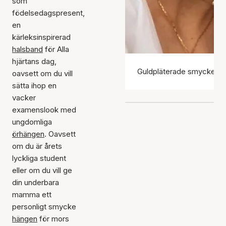
som
födelsedagspresent,
en
kärleksinspirerad
halsband
för Alla
hjärtans dag,
Guldpläterade smycken
oavsett om du vill
sätta ihop en
vacker
examenslook med
ungdomliga
örhängen
. Oavsett
om du är årets
lyckliga student
eller om du vill ge
din underbara
mamma ett
personligt smycke
hängen
för mors