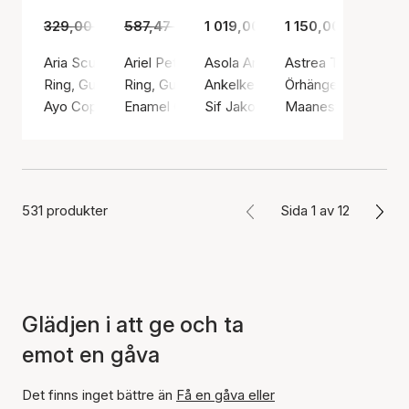
329,00 kr
229,00 kr
587,47 kr
379,00 kr
1 019,00 kr
1 150,00 kr
Aria Sculpt Ring
Ariel Petrol Green Ring
Asola Ankle Chain
Astrea Twinkle Earr
Ring, Guldfärg / Guldpläterat rostfritt stål
Ring, Guldfärg / Guldpläterat sterlingsilver 92
Ankelkedja, Guldfärg / Guldpläter
Örhängen, Silverfärg
Ayo Copenhagen
Enamel Copenhagen
Sif Jakobs Jewellery
Maanesten
531 produkter
Sida 1 av 12
Glädjen i att ge och ta
emot en gåva
Det finns inget bättre än
Få en gåva eller