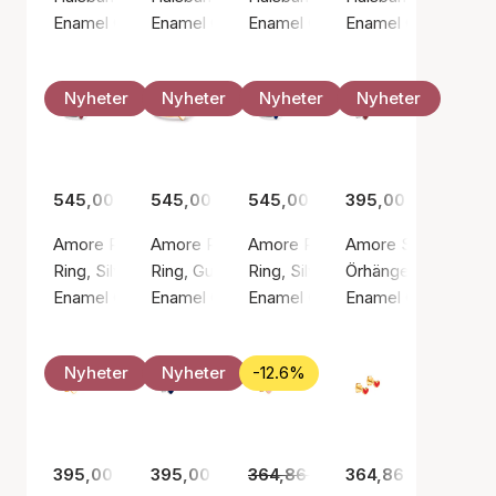
Enamel Copenhagen
Enamel Copenhagen
Enamel Copenhagen
Enamel Copenhage
Nyheter
Nyheter
Nyheter
Nyheter
545,00 kr
545,00 kr
545,00 kr
395,00 kr
Amore Ring Bordeaux
Amore Ring Daisy
Amore Ring Indigo Blue
Amore Studs Borde
Ring, Silverfärg / Silver sterling 925
Ring, Guldfärg / Guldpläterat sterlingsilver 92
Ring, Silverfärg / Silver sterling 
Örhängen, Silverfärg
Enamel Copenhagen
Enamel Copenhagen
Enamel Copenhagen
Enamel Copenhage
Nyheter
Nyheter
-12.6%
395,00 kr
395,00 kr
364,86 kr
319,00 kr
364,86 kr