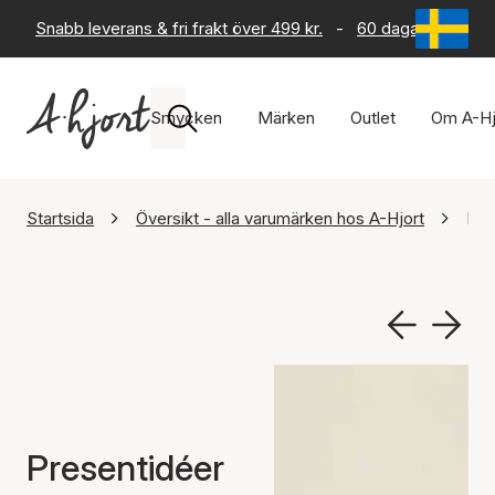
Snabb leverans & fri frakt över 499 kr.
-
60 dagars returrät
Smycken
Märken
Outlet
Om A-Hj
Startsida
Översikt - alla varumärken hos A-Hjort
Pre
Presentidéer