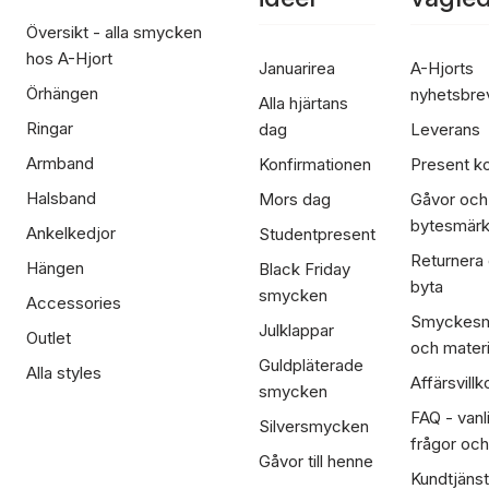
Översikt - alla smycken
hos A-Hjort
Januarirea
A-Hjorts
Örhängen
nyhetsbre
Alla hjärtans
Ringar
dag
Leverans
Armband
Konfirmationen
Present ko
Halsband
Mors dag
Gåvor och
bytesmär
Ankelkedjor
Studentpresent
Returnera
Hängen
Black Friday
byta
smycken
Accessories
Smyckesm
Julklappar
Outlet
och materi
Guldpläterade
Alla styles
Affärsvillk
smycken
FAQ - vanl
Silversmycken
frågor och
Gåvor till henne
Kundtjänst