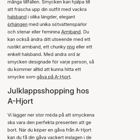
många tillfällen. Smycken kan hjälpa till
att fräscha upp din outfit med vackra
halsband
i olika längder, elegant
örhängen
med unika sötvattenspärlor
och stenar eller feminina
Armband
. Du
kan också ändra ditt utseende med ett
rustikt armband, ett chunky
ring
eller ett
enkelt halsband. Med andra ord är
smycken designade för varje person, så
du kommer alltid att kunna hitta ett
smycke som
gåva på A-Hjort
.
Julklappsshopping hos
A-Hjort
Vi lägger ner stor möda på att smyckena
ska vara den perfekta presenten att ge
bort. När du köper en gåva från A-Hjort
kan du få din gåva vackert inslagen i de