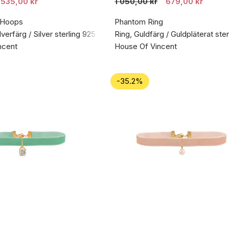
535,00 kr
1 050,00 kr
679,00 kr
 Hoops
Phantom Ring
verfärg / Silver sterling 925
Ring, Guldfärg / Guldpläterat ster
ncent
House Of Vincent
-35.2%