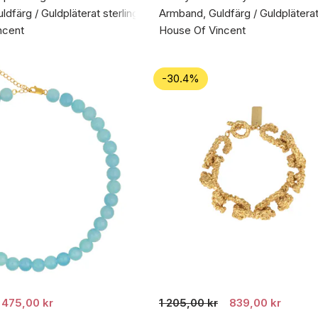
dfärg / Guldpläterat sterlingsilver 925
Armband, Guldfärg / Guldpläterat 
ncent
House Of Vincent
-30.4%
475,00 kr
1 205,00 kr
839,00 kr