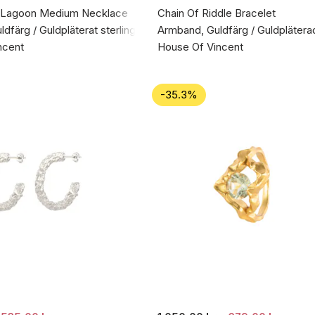
 Lagoon Medium Necklace
Chain Of Riddle Bracelet
dfärg / Guldpläterat sterlingsilver 925
Armband, Guldfärg / Guldpläter
ncent
House Of Vincent
-35.3%