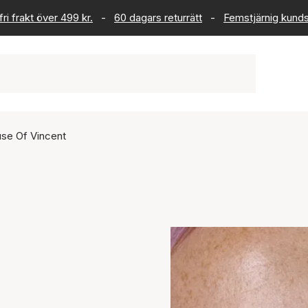
ri frakt över 499 kr.
-
60 dagars returrätt
-
Femstjärnig kund
se Of Vincent