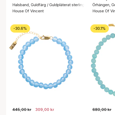
Halsband, Guldfärg / Guldpläterat sterlingsilver 925
Örhängen, Gul
House Of Vincent
House Of Vi
-30.6%
-30.1%
445,00 kr
309,00 kr
680,00 kr