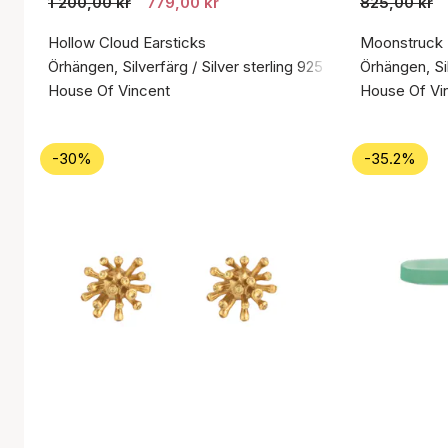
1 200,00 kr
779,00 kr
825,00 kr
Hollow Cloud Earsticks
Moonstruck
Örhängen, Silverfärg / Silver sterling 925
Örhängen, Sil
House Of Vincent
House Of Vi
-30%
-35.2%