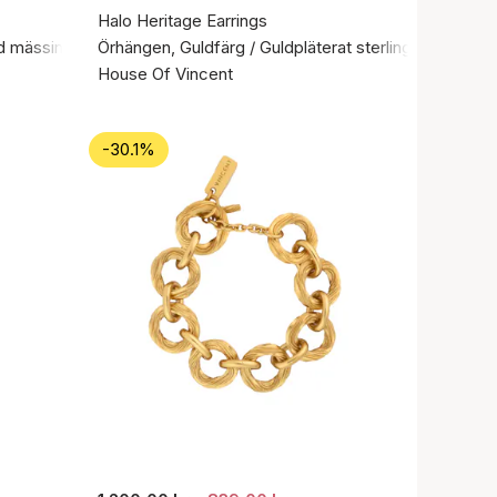
Halo Heritage Earrings
ad mässing
Örhängen, Guldfärg / Guldpläterat sterlingsilver 925
House Of Vincent
-30.1%