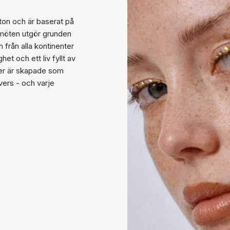
ton och är baserat på
 möten utgör grunden
från alla kontinenter
t och ett liv fyllt av
ilver är skapade som
vers - och varje