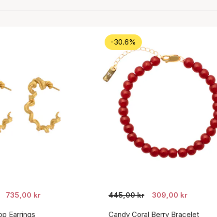
-30.6%
735,00 kr
445,00 kr
309,00 kr
p Earrings
Candy Coral Berry Bracelet