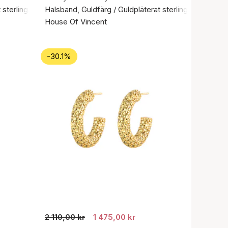
sterlingsilver 925
Halsband, Guldfärg / Guldpläterat sterlingsilver 925
House Of Vincent
-30.1%
2 110,00 kr
1 475,00 kr