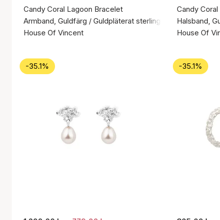
Candy Coral Lagoon Bracelet
Candy Coral
Armband, Guldfärg / Guldpläterat sterlingsilver 925
Halsband, Gul
House Of Vincent
House Of Vi
-35.1%
-35.1%