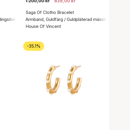
1 200,00 kr
839,00 kr
Saga Of Clotho Bracelet
lingsilver 925
Armband, Guldfärg / Guldpläterad mässing
House Of Vincent
-35.1%