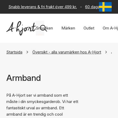
Snabb leverans & fri frakt över 499 kr.
-
60 dagars returrät
Smycken
Märken
Outlet
Om A-Hj
Startsida
Översikt - alla varumärken hos A-Hjort
Ar
Armband
På A-Hjort ser vi armband som ett
måste i din smyckesgarderob. Vi har ett
fantastiskt urval av armband. Ett
armband är en trendig och cool