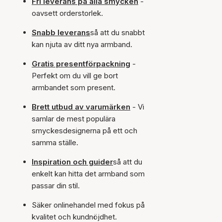
Fri leverans på alla smycken
-
oavsett orderstorlek.
Snabb leverans
så att du snabbt
kan njuta av ditt nya armband.
Gratis presentförpackning
-
Perfekt om du vill ge bort
armbandet som present.
Brett utbud av varumärken
- Vi
samlar de mest populära
smyckesdesignerna på ett och
samma ställe.
Inspiration och guider
så att du
enkelt kan hitta det armband som
passar din stil.
Säker onlinehandel med fokus på
kvalitet och kundnöjdhet.