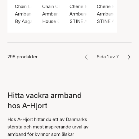
Chain Link Cubic Zirconia Bracelet
Chain Of Riddle Bracelet
Cherie Bon Bon Bracelet
Cherie Bon Bon Bra
Armband, Guldfärg / Guldpläterat sterlingsilver 925
Armband, Guldfärg / Guldpläterad mässing
Armband, Grön / Nylon
Armband, Guldfärg / 
By Aagaard
House Of Vincent
STINE A Jewelry
STINE A Jewelry
298 produkter
Sida 1 av 7
Hitta vackra armband
hos A-Hjort
Hos A-Hjort hittar du ett av Danmarks
största och mest inspirerande urval av
armband för kvinnor som älskar