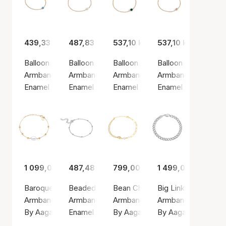
439,33 kr
487,83 kr
537,10 kr
537,10 kr
Balloon Bracelet Steel Blue
Balloon Daisy Bracelet
Balloon Petrol Green Bracelet
Balloon Sparkle Bra
Armband, Guldfärg / Guldpläterat sterlingsilver 925
Armband, Guldfärg / Guldpläterat sterlingsilve
Armband, Guldfärg / Guldpläterat 
Armband, Guldfärg / 
Enamel Copenhagen
Enamel Copenhagen
Enamel Copenhagen
Enamel Copenhage
1 099,00 kr
487,48 kr
799,00 kr
1 499,00 kr
Baroque Pearl Bracelet
Beaded Chain Bracelet
Bean Chain Bracelet
Big Links Bracelet
Armband, Guldfärg / Guldpläterat sterlingsilver 925
Armband, Silverfärg / Silver sterling 925
Armband, Guldfärg / Guldpläterat 
Armband, Silverfärg 
By Aagaard
Enamel Copenhagen
By Aagaard
By Aagaard