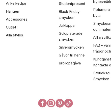
bytesmär
Ankelkedjor
Studentpresent
Returnera
Hängen
Black Friday
byta
smycken
Accessories
Smyckesm
Julklappar
Outlet
och materi
Guldpläterade
Alla styles
Affärsvillk
smycken
FAQ - vanl
Silversmycken
frågor och
Gåvor till henne
Kundtjänst
Bröllopsgåva
Kontakta 
Storleksgu
Smycken