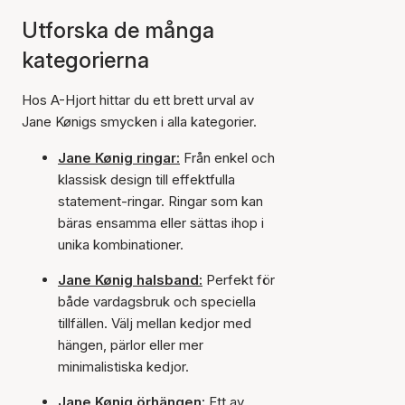
Utforska de många
kategorierna
Hos A-Hjort hittar du ett brett urval av
Jane Kønigs smycken i alla kategorier.
Jane Kønig ringar:
Från enkel och
klassisk design till effektfulla
statement-ringar. Ringar som kan
bäras ensamma eller sättas ihop i
unika kombinationer.
Jane Kønig halsband:
Perfekt för
både vardagsbruk och speciella
tillfällen. Välj mellan kedjor med
hängen, pärlor eller mer
minimalistiska kedjor.
Jane Kønig örhängen:
Ett av