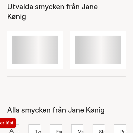
Utvalda smycken från Jane
Kønig
Alla smycken från Jane Kønig
ter låst
Jane Kønig
Typ
Färg
Material
Storlek
Pris