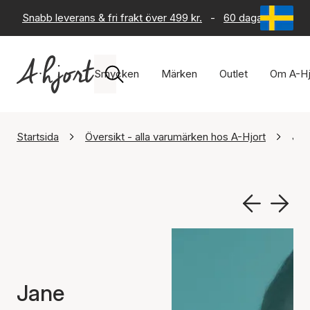
Snabb leverans & fri frakt över 499 kr.
-
60 dagars returrät
Smycken
Märken
Outlet
Om A-Hj
Startsida
Översikt - alla varumärken hos A-Hjort
Jan
Jane