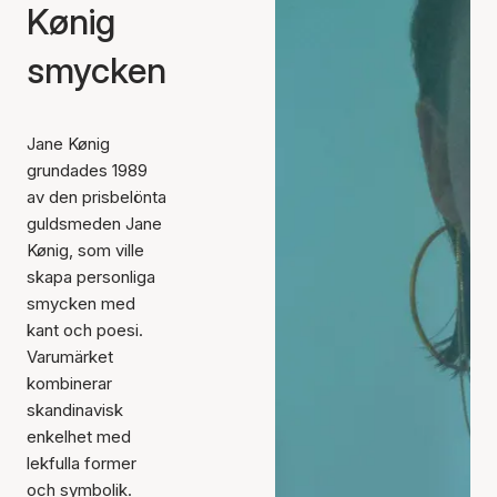
Kønig
smycken
Jane Kønig
grundades 1989
av den prisbelönta
guldsmeden Jane
Kønig, som ville
skapa personliga
smycken med
kant och poesi.
Varumärket
kombinerar
skandinavisk
enkelhet med
lekfulla former
och symbolik.