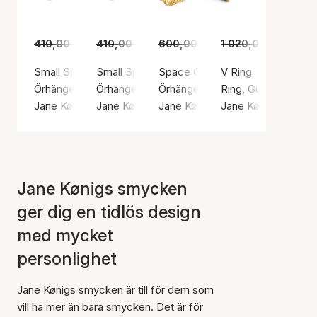
410,00 kr
285,00 kr
410,00 kr
285,00 kr
600,00 kr
1 020,00 kr
389,00 kr
709,
Small Space Hoop Left
Small Space Hoop Right
Space Creole Right
V Ring
Örhängen, Silverfärg / Silver sterling 925
Örhängen, Silverfärg / Silver sterling 925
Örhängen, Guldfärg / Guldpläterat
Ring, Guldfärg / Gul
Jane Kønig
Jane Kønig
Jane Kønig
Jane Kønig
Jane Kønigs smycken
ger dig en tidlös design
med mycket
personlighet
Jane Kønigs smycken är till för dem som
vill ha mer än bara smycken. Det är för