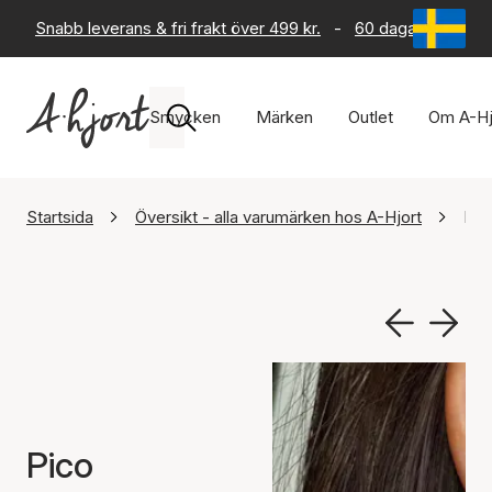
Snabb leverans & fri frakt över 499 kr.
-
60 dagars returrät
Smycken
Märken
Outlet
Om A-Hj
Startsida
Översikt - alla varumärken hos A-Hjort
Pic
Pico