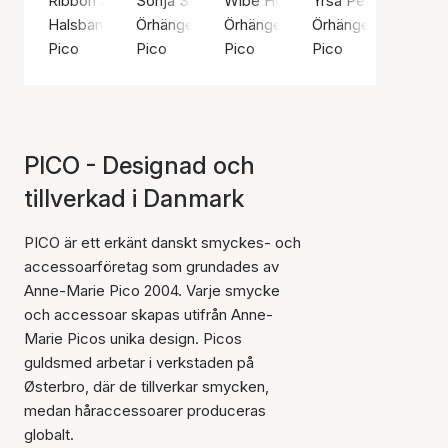
Ribbon String (Aubergine)
Sonja Stud
Wibe Hoops
Yrsa Petit Studs
Halsband, Silverfärg / Silverpläterad mässing
Örhängen, Guldfärg / Guldpläterat sterlingsilv
Örhängen, Silverfärg / Silver ster
Örhängen, Silverfär
Pico
Pico
Pico
Pico
PICO - Designad och
tillverkad i Danmark
PICO är ett erkänt danskt smyckes- och
accessoarföretag som grundades av
Anne-Marie Pico 2004. Varje smycke
och accessoar skapas utifrån Anne-
Marie Picos unika design. Picos
guldsmed arbetar i verkstaden på
Østerbro, där de tillverkar smycken,
medan håraccessoarer produceras
globalt.