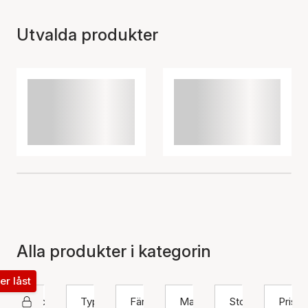
Utvalda produkter
Alla produkter i kategorin
ter låst
Pico
Typ
Färg
Material
Storlek
Pris