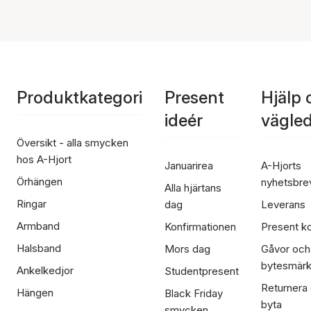
Produktkategori
Present
Hjälp 
ideér
vägle
Översikt - alla smycken
hos A-Hjort
Januarirea
A-Hjorts
Örhängen
nyhetsbre
Alla hjärtans
Ringar
dag
Leverans
Armband
Konfirmationen
Present ko
Halsband
Mors dag
Gåvor och
bytesmär
Ankelkedjor
Studentpresent
Returnera
Hängen
Black Friday
byta
smycken