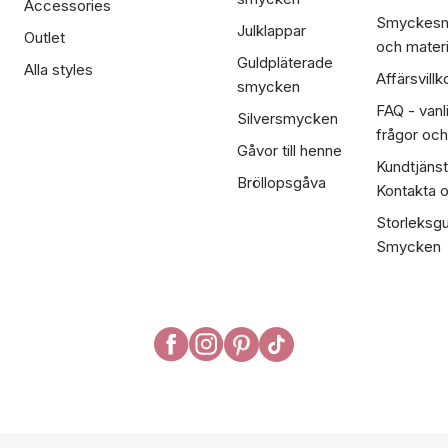
Accessories
Smyckesm
Julklappar
Outlet
och materi
Guldpläterade
Alla styles
Affärsvillk
smycken
FAQ - vanl
Silversmycken
frågor och
Gåvor till henne
Kundtjänst
Bröllopsgåva
Kontakta 
Storleksgu
Smycken