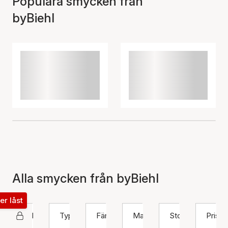
Populära smycken från
byBiehl
Alla smycken från byBiehl
ter låst
byBiehl
Typ
Färg
Material
Storlek
Pris