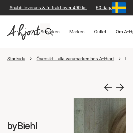
Snabb leverans & fri frakt över 499 kr.
-
60 dagars returrät
Smycken
Märken
Outlet
Om A-Hj
Startsida
Översikt - alla varumärken hos A-Hjort
byB
byBiehl