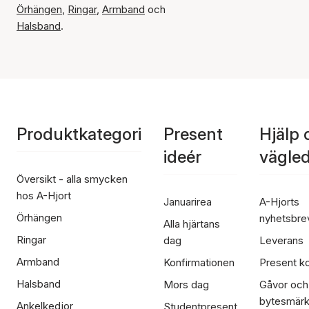
Örhängen
,
Ringar
,
Armband
och
Halsband
.
Produktkategori
Present
Hjälp 
ideér
vägle
Översikt - alla smycken
hos A-Hjort
Januarirea
A-Hjorts
Örhängen
nyhetsbre
Alla hjärtans
Ringar
dag
Leverans
Armband
Konfirmationen
Present ko
Halsband
Mors dag
Gåvor och
bytesmär
Ankelkedjor
Studentpresent