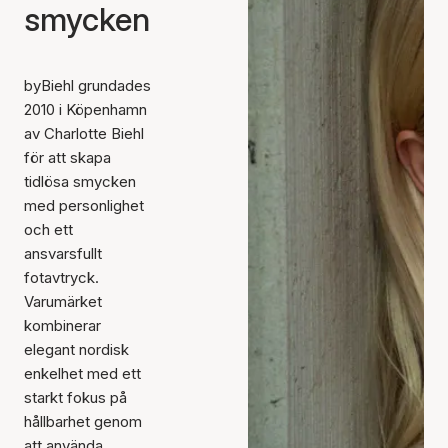
smycken
byBiehl grundades
2010 i Köpenhamn
av Charlotte Biehl
för att skapa
tidlösa smycken
med personlighet
och ett
ansvarsfullt
fotavtryck.
Varumärket
kombinerar
elegant nordisk
enkelhet med ett
starkt fokus på
hållbarhet genom
att använda