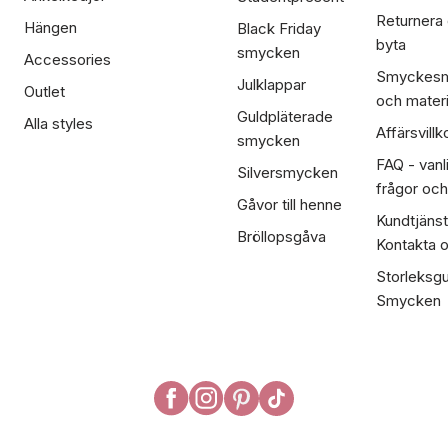
Returnera
Hängen
Black Friday
byta
smycken
Accessories
Smyckesm
Julklappar
Outlet
och materi
Guldpläterade
Alla styles
Affärsvillk
smycken
FAQ - vanl
Silversmycken
frågor och
Gåvor till henne
Kundtjänst
Bröllopsgåva
Kontakta 
Storleksgu
Smycken