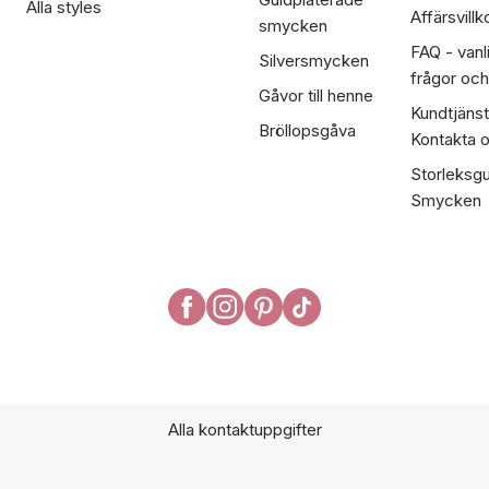
Alla styles
Affärsvillk
smycken
FAQ - vanl
Silversmycken
frågor och
Gåvor till henne
Kundtjänst
Bröllopsgåva
Kontakta 
Storleksgu
Smycken
Alla kontaktuppgifter