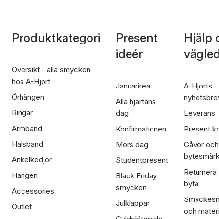
Produktkategori
Present
Hjälp 
ideér
vägle
Översikt - alla smycken
hos A-Hjort
Januarirea
A-Hjorts
Örhängen
nyhetsbre
Alla hjärtans
Ringar
dag
Leverans
Armband
Konfirmationen
Present ko
Halsband
Mors dag
Gåvor och
bytesmär
Ankelkedjor
Studentpresent
Returnera
Hängen
Black Friday
byta
smycken
Accessories
Smyckesm
Julklappar
Outlet
och materi
Guldpläterade