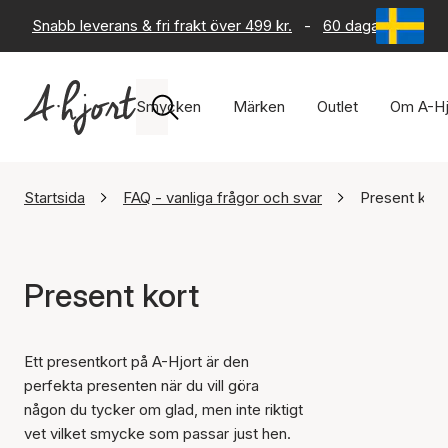
Snabb leverans & fri frakt över 499 kr.
-
60 dagars returrät
Smycken
Märken
Outlet
Om A-Hj
Startsida
FAQ - vanliga frågor och svar
Present kort
Present kort
Ett presentkort på A-Hjort är den
perfekta presenten när du vill göra
någon du tycker om glad, men inte riktigt
vet vilket smycke som passar just hen.