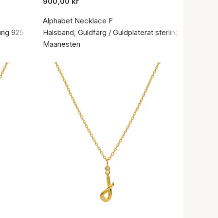
900,00 kr
Alphabet Necklace F
ling 925
Halsband, Guldfärg / Guldpläterat sterlingsilver 925
Maanesten