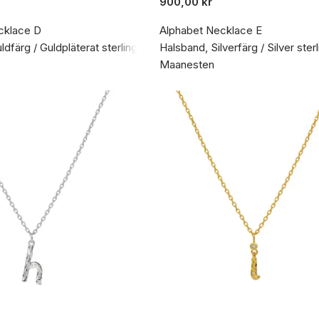
900,00 kr
cklace D
Alphabet Necklace E
dfärg / Guldpläterat sterlingsilver 925
Halsband, Silverfärg / Silver ster
Maanesten