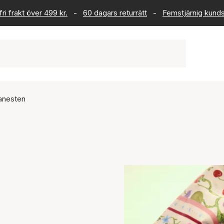
ri frakt över 499 kr.
-
60 dagars returrätt
-
Femstjärnig kund
nesten