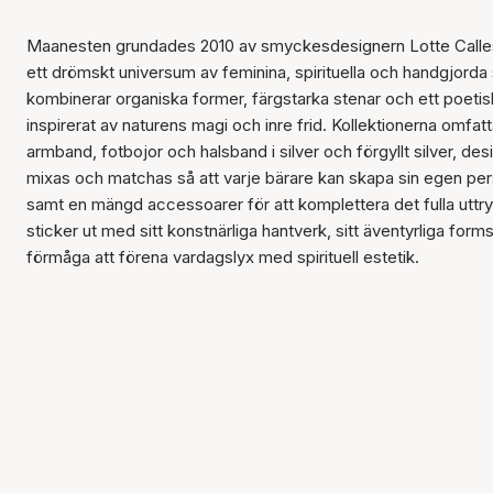
Maanesten grundades 2010 av smyckesdesignern Lotte Calles
ett drömskt universum av feminina, spirituella och handgjor
kombinerar organiska former, färgstarka stenar och ett poetis
inspirerat av naturens magi och inre frid. Kollektionerna omfatt
armband, fotbojor och halsband i silver och förgyllt silver, de
mixas och matchas så att varje bärare kan skapa sin egen perso
samt en mängd accessoarer för att komplettera det fulla utt
sticker ut med sitt konstnärliga hantverk, sitt äventyrliga form
förmåga att förena vardagslyx med spirituell estetik.