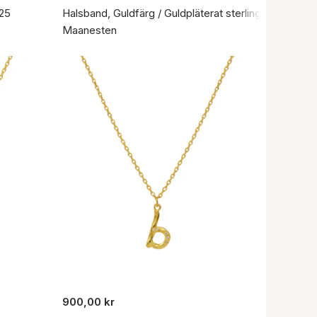
925
Halsband, Guldfärg / Guldpläterat sterlingsilver 925
Maanesten
900,00 kr