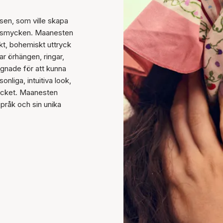
en, som ville skapa
da smycken. Maanesten
kt, bohemiskt uttryck
ar örhängen, ringar,
signade för att kunna
nliga, intuitiva look,
rycket. Maanesten
språk och sin unika