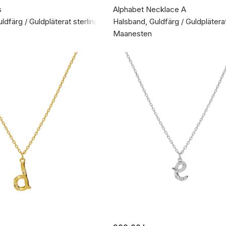
s
Alphabet Necklace A
dfärg / Guldpläterat sterlingsilver 925
Halsband, Guldfärg / Guldpläterat
Maanesten