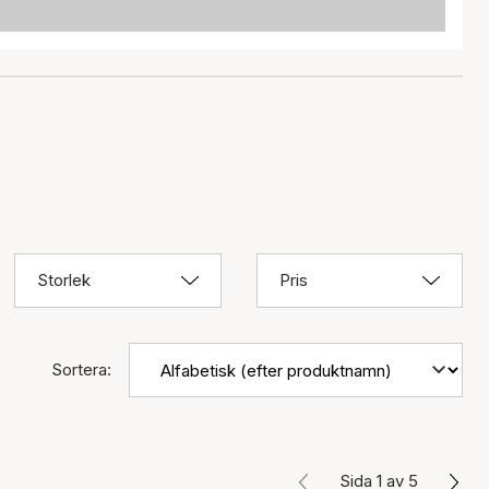
Storlek
Pris
Sortera:
Sida 1 av 5