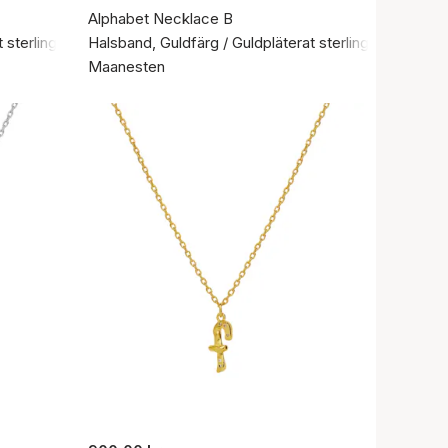
Alphabet Necklace B
 sterlingsilver 925
Halsband, Guldfärg / Guldpläterat sterlingsilver 925
Maanesten