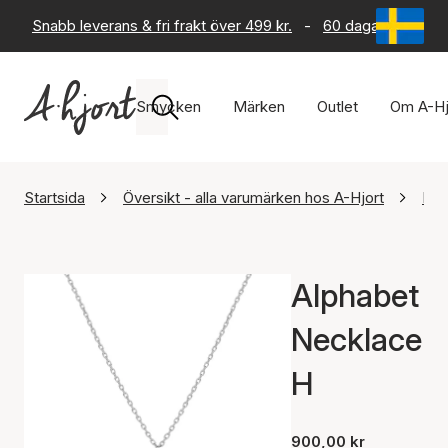
Snabb leverans & fri frakt över 499 kr.
-
60 dagars returrät
Smycken
Märken
Outlet
Om A-Hj
Startsida
Översikt - alla varumärken hos A-Hjort
Maa
Alphabet
Necklace
H
900,00 kr