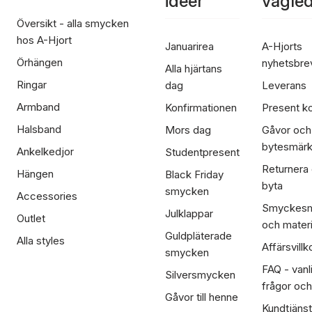
ideér
vägle
Översikt - alla smycken
hos A-Hjort
Januarirea
A-Hjorts
Örhängen
nyhetsbre
Alla hjärtans
Ringar
dag
Leverans
Armband
Konfirmationen
Present ko
Halsband
Mors dag
Gåvor och
bytesmär
Ankelkedjor
Studentpresent
Returnera
Hängen
Black Friday
byta
smycken
Accessories
Smyckesm
Julklappar
Outlet
och materi
Guldpläterade
Alla styles
Affärsvillk
smycken
FAQ - vanl
Silversmycken
frågor och
Gåvor till henne
Kundtjänst