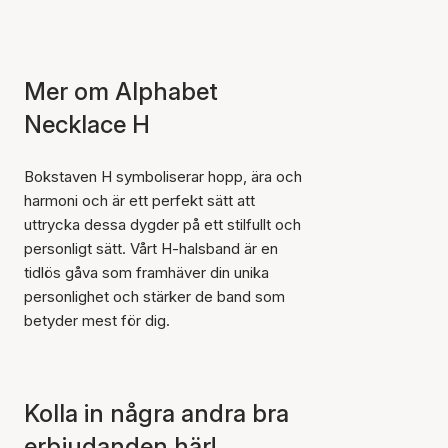
Mer om Alphabet
Necklace H
Bokstaven H symboliserar hopp, ära och
harmoni och är ett perfekt sätt att
uttrycka dessa dygder på ett stilfullt och
personligt sätt. Vårt H-halsband är en
tidlös gåva som framhäver din unika
personlighet och stärker de band som
betyder mest för dig.
Artikeln har lagts till i
Kolla in några andra bra
korgen
erbjudanden här!