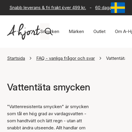
Snabb leverans & fri frakt över 499 kr.
-
60 dagars returrät
Smycken
Märken
Outlet
Om A-Hj
Startsida
FAQ - vanliga frågor och svar
Vattentäta 
Vattentäta smycken
"Vattenresistenta smycken" är smycken
som tål en hög grad av vardagsvatten -
som handtvätt och lätt regn - utan att
snabbt ändra utseende. Allt handlar om