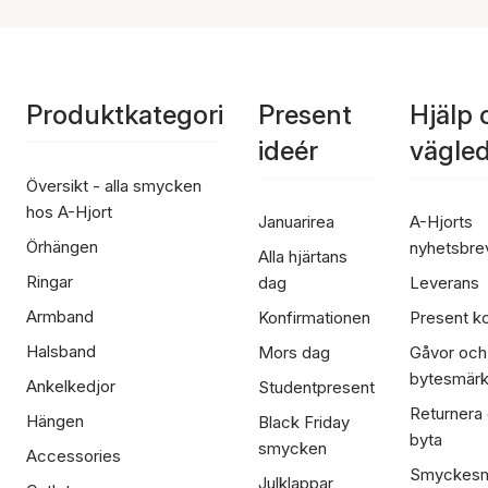
Produktkategori
Present
Hjälp 
ideér
vägle
Översikt - alla smycken
hos A-Hjort
Januarirea
A-Hjorts
Örhängen
nyhetsbre
Alla hjärtans
Ringar
dag
Leverans
Armband
Konfirmationen
Present ko
Halsband
Mors dag
Gåvor och
bytesmär
Ankelkedjor
Studentpresent
Returnera
Hängen
Black Friday
byta
smycken
Accessories
Smyckesm
Julklappar