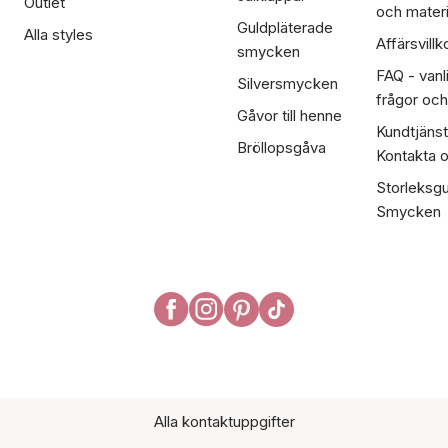
Outlet
och materi
Guldpläterade
Alla styles
Affärsvillk
smycken
FAQ - vanl
Silversmycken
frågor och
Gåvor till henne
Kundtjänst
Bröllopsgåva
Kontakta 
Storleksgu
Smycken
Alla kontaktuppgifter