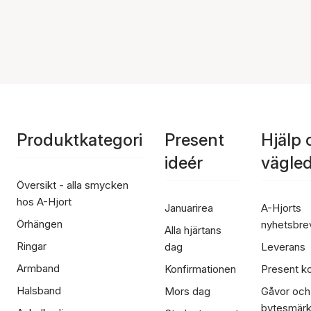
Produktkategori
Present
Hjälp 
ideér
vägle
Översikt - alla smycken
hos A-Hjort
Januarirea
A-Hjorts
Örhängen
nyhetsbre
Alla hjärtans
Ringar
dag
Leverans
Armband
Konfirmationen
Present ko
Halsband
Mors dag
Gåvor och
bytesmär