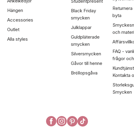
Ankelkedjor
Studentpresent
Returnera
Hängen
Black Friday
byta
smycken
Accessories
Smyckesm
Julklappar
Outlet
och materi
Guldpläterade
Alla styles
Affärsvillk
smycken
FAQ - vanl
Silversmycken
frågor och
Gåvor till henne
Kundtjänst
Bröllopsgåva
Kontakta 
Storleksgu
Smycken