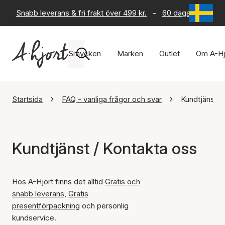
Snabb leverans & fri frakt över 499 kr.
-
60 dagars returrät
Smycken
Märken
Outlet
Om A-Hj
Startsida
FAQ - vanliga frågor och svar
Kundtjänst /
Kundtjänst / Kontakta oss
Hos A-Hjort finns det alltid
Gratis och
snabb leverans
,
Gratis
presentförpackning
och personlig
kundservice.