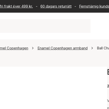
ri frakt över 499 kr.
-
60 dagars returrätt
-
Femstjärnig kund
mel Copenhagen
Enamel Copenhagen armband
Ball Ch
2
V
P