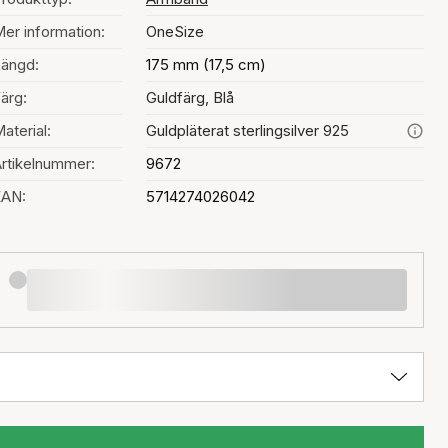
er information:
OneSize
ängd:
175 mm (17,5 cm)
ärg:
Guldfärg, Blå
aterial:
Guldpläterat sterlingsilver 925
rtikelnummer:
9672
EAN:
5714274026042