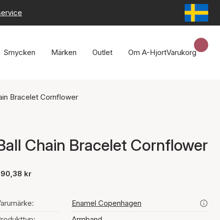
service
Smycken
Märken
Outlet
Om A-Hjort
Varukorg
ain Bracelet Cornflower
Ball Chain Bracelet Cornflower
90,38 kr
arumärke:
Enamel Copenhagen
rodukttyp:
Armband