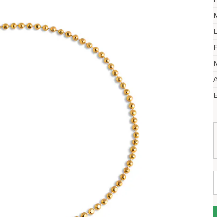
M
L
F
M
A