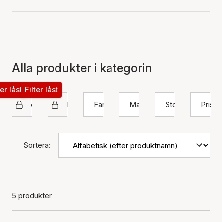
Alla produkter i kategorin
ter låst
Filter låst
House Of Vincent
Halsband
Färg
Material
Storlek
Pris
Sortera:
5 produkter