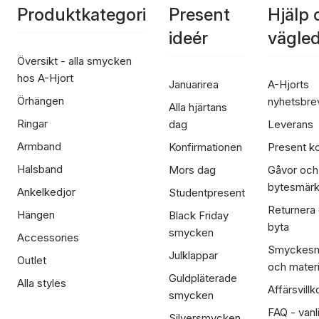
Produktkategori
Present
Hjälp 
ideér
vägle
Översikt - alla smycken
hos A-Hjort
Januarirea
A-Hjorts
Örhängen
nyhetsbre
Alla hjärtans
Ringar
dag
Leverans
Armband
Konfirmationen
Present ko
Halsband
Mors dag
Gåvor och
bytesmär
Ankelkedjor
Studentpresent
Returnera
Hängen
Black Friday
byta
smycken
Accessories
Smyckesm
Julklappar
Outlet
och materi
Guldpläterade
Alla styles
Affärsvillk
smycken
FAQ - vanl
Silversmycken