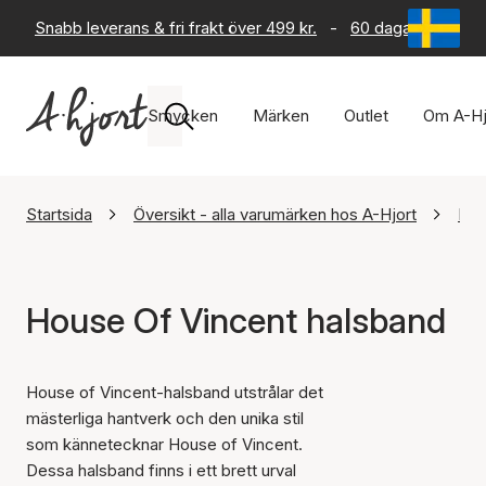
Snabb leverans & fri frakt över 499 kr.
-
60 dagars returrät
Smycken
Märken
Outlet
Om A-Hj
Startsida
Översikt - alla varumärken hos A-Hjort
Hou
House Of Vincent halsband
House of Vincent-halsband utstrålar det
mästerliga hantverk och den unika stil
som kännetecknar House of Vincent.
Dessa halsband finns i ett brett urval