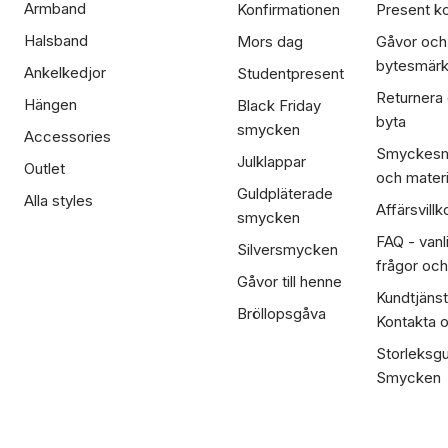
Armband
Konfirmationen
Present ko
Halsband
Mors dag
Gåvor och
bytesmär
Ankelkedjor
Studentpresent
Returnera
Hängen
Black Friday
byta
smycken
Accessories
Smyckesm
Julklappar
Outlet
och materi
Guldpläterade
Alla styles
Affärsvillk
smycken
FAQ - vanl
Silversmycken
frågor och
Gåvor till henne
Kundtjänst
Bröllopsgåva
Kontakta 
Storleksgu
Smycken