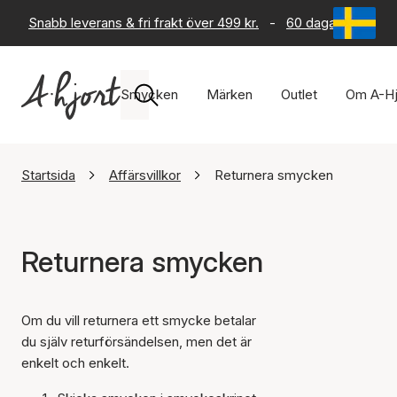
Snabb leverans & fri frakt över 499 kr.
-
60 dagars returrät
Smycken
Märken
Outlet
Om A-Hj
Startsida
Affärsvillkor
Returnera smycken
Returnera smycken
Om du vill returnera ett smycke betalar
du själv returförsändelsen, men det är
enkelt och enkelt.