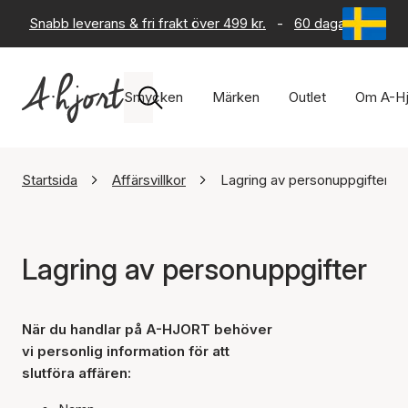
Snabb leverans & fri frakt över 499 kr.
-
60 dagars returrät
Smycken
Märken
Outlet
Om A-Hj
Startsida
Affärsvillkor
Lagring av personuppgifter
Lagring av personuppgifter
När du handlar på A-HJORT behöver
vi personlig information för att
slutföra affären: