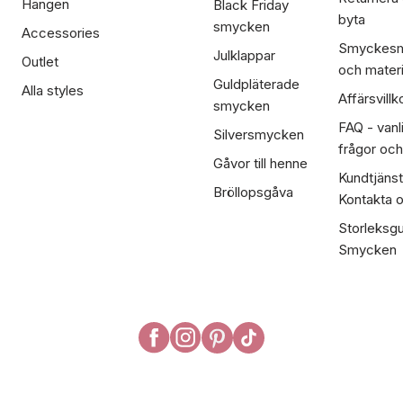
Hängen
Black Friday
byta
smycken
Accessories
Smyckesm
Julklappar
Outlet
och materi
Guldpläterade
Alla styles
Affärsvillk
smycken
FAQ - vanl
Silversmycken
frågor och
Gåvor till henne
Kundtjänst
Bröllopsgåva
Kontakta 
Storleksgu
Smycken