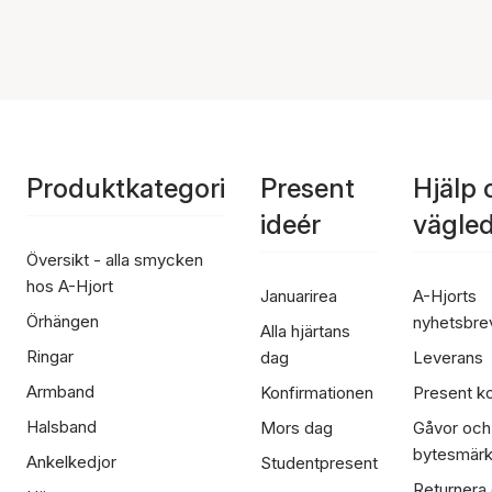
Produktkategori
Present
Hjälp 
ideér
vägle
Översikt - alla smycken
hos A-Hjort
Januarirea
A-Hjorts
Örhängen
nyhetsbre
Alla hjärtans
Ringar
dag
Leverans
Armband
Konfirmationen
Present ko
Halsband
Mors dag
Gåvor och
bytesmär
Ankelkedjor
Studentpresent
Returnera