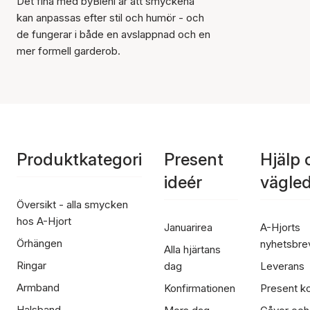
Det fina med byBiehl är att smyckena
kan anpassas efter stil och humör - och
de fungerar i både en avslappnad och en
mer formell garderob.
Produktkategori
Present
Hjälp 
ideér
vägle
Översikt - alla smycken
hos A-Hjort
Januarirea
A-Hjorts
Örhängen
nyhetsbre
Alla hjärtans
Ringar
dag
Leverans
Armband
Konfirmationen
Present ko
Halsband