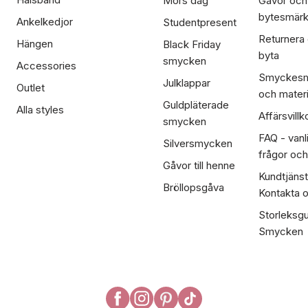
Mors dag
Gåvor och
bytesmär
Ankelkedjor
Studentpresent
Returnera
Hängen
Black Friday
byta
smycken
Accessories
Smyckesm
Julklappar
Outlet
och materi
Guldpläterade
Alla styles
Affärsvillk
smycken
FAQ - vanl
Silversmycken
frågor och
Gåvor till henne
Kundtjänst
Bröllopsgåva
Kontakta 
Storleksgu
Smycken