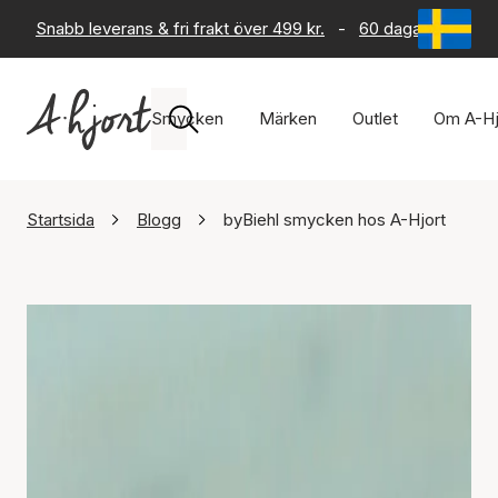
Snabb leverans & fri frakt över 499 kr.
-
60 dagars returrät
Smycken
Märken
Outlet
Om A-Hj
Startsida
Blogg
byBiehl smycken hos A-Hjort