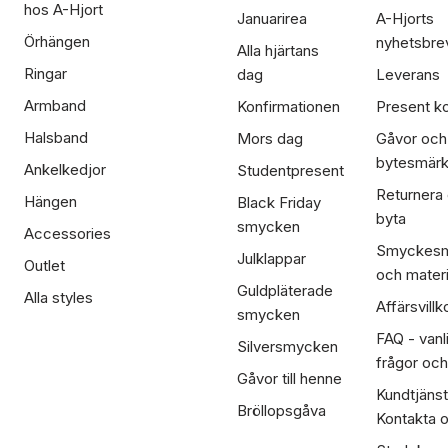
hos A-Hjort
Januarirea
A-Hjorts
Örhängen
nyhetsbre
Alla hjärtans
Ringar
dag
Leverans
Armband
Konfirmationen
Present ko
Halsband
Mors dag
Gåvor och
bytesmär
Ankelkedjor
Studentpresent
Returnera
Hängen
Black Friday
byta
smycken
Accessories
Smyckesm
Julklappar
Outlet
och materi
Guldpläterade
Alla styles
Affärsvillk
smycken
FAQ - vanl
Silversmycken
frågor och
Gåvor till henne
Kundtjänst
Bröllopsgåva
Kontakta 