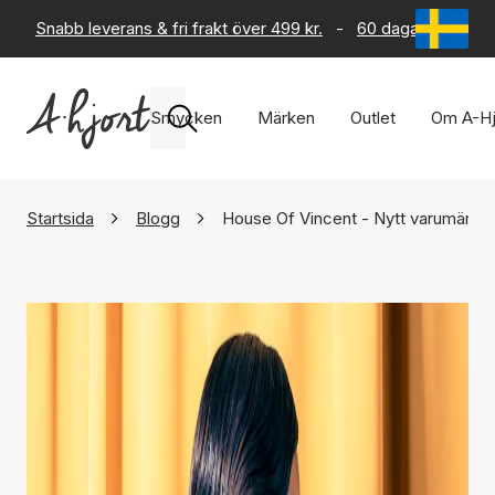
Snabb leverans & fri frakt över 499 kr.
-
60 dagars returrät
Smycken
Märken
Outlet
Om A-Hj
Startsida
Blogg
House Of Vincent - Nytt varumärke 