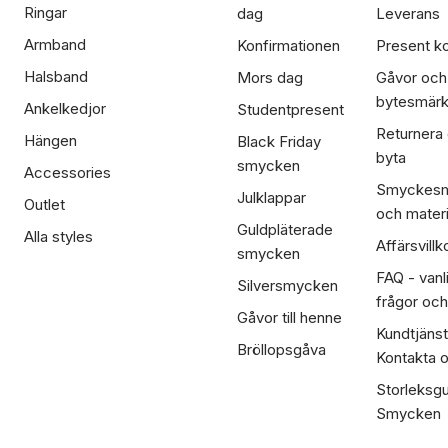
Ringar
dag
Leverans
Armband
Konfirmationen
Present ko
Halsband
Mors dag
Gåvor och
bytesmär
Ankelkedjor
Studentpresent
Returnera
Hängen
Black Friday
byta
smycken
Accessories
Smyckesm
Julklappar
Outlet
och materi
Guldpläterade
Alla styles
Affärsvillk
smycken
FAQ - vanl
Silversmycken
frågor och
Gåvor till henne
Kundtjänst
Bröllopsgåva
Kontakta 
Storleksgu
Smycken