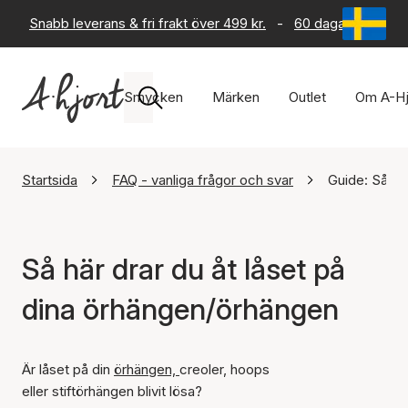
Snabb leverans & fri frakt över 499 kr.
-
60 dagars returrät
Smycken
Märken
Outlet
Om A-Hj
Startsida
FAQ - vanliga frågor och svar
Guide: Så hä
Så här drar du åt låset på
dina örhängen/örhängen
Är låset på din
örhängen,
creoler, hoops
eller stiftörhängen blivit lösa?