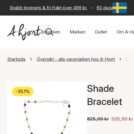
Snabb leverans & fri frakt över 499 kr.
-
60 dagars returrät
Smycken
Märken
Outlet
Om A-Hj
Startsida
Översikt - alla varumärken hos A-Hjort
Per
Shade
-35.1%
Bracelet
825,00 kr
535,00 kr