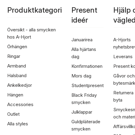
Produktkategori
Present
Hjälp 
ideér
vägle
Översikt - alla smycken
hos A-Hjort
Januarirea
A-Hjorts
Örhängen
nyhetsbre
Alla hjärtans
Ringar
dag
Leverans
Armband
Konfirmationen
Present ko
Halsband
Mors dag
Gåvor och
bytesmär
Ankelkedjor
Studentpresent
Returnera
Hängen
Black Friday
byta
smycken
Accessories
Smyckesm
Julklappar
Outlet
och materi
Guldpläterade
Alla styles
Affärsvillk
smycken