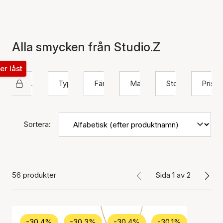
Alla smycken från Studio.Z
ter låst
Studio Z
Typ
Färg
Material
Storlek
Pris
Sortera:
56 produkter
Sida 1 av 2
-30.4%
-30.3%
-30.4%
-30.1%