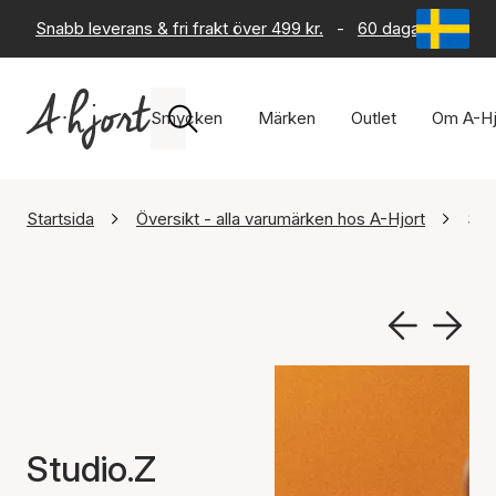
Snabb leverans & fri frakt över 499 kr.
-
60 dagars returrät
Smycken
Märken
Outlet
Om A-Hj
Startsida
Översikt - alla varumärken hos A-Hjort
Stu
Studio.Z