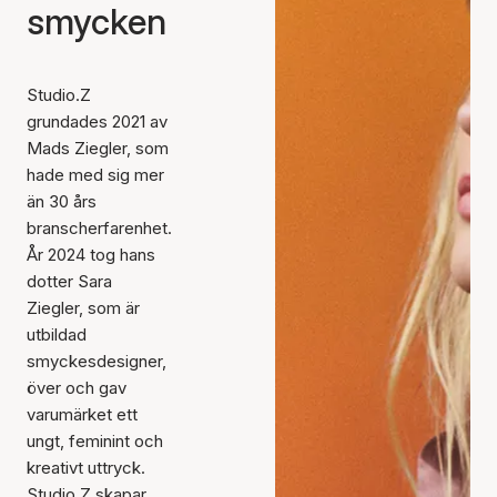
smycken
Studio.Z
grundades 2021 av
Mads Ziegler, som
hade med sig mer
än 30 års
branscherfarenhet.
År 2024 tog hans
dotter Sara
Ziegler, som är
utbildad
smyckesdesigner,
över och gav
varumärket ett
ungt, feminint och
kreativt uttryck.
Studio.Z skapar