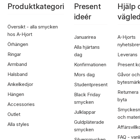
Produktkategori
Present
Hjälp 
ideér
vägle
Översikt - alla smycken
hos A-Hjort
Januarirea
A-Hjorts
Örhängen
nyhetsbre
Alla hjärtans
Ringar
dag
Leverans
Armband
Konfirmationen
Present ko
Halsband
Mors dag
Gåvor och
bytesmär
Ankelkedjor
Studentpresent
Returnera
Hängen
Black Friday
byta
smycken
Accessories
Smyckesm
Julklappar
Outlet
och materi
Guldpläterade
Alla styles
Affärsvillk
smycken
FAQ - vanl
Silversmycken