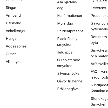
nyhetsbre
Alla hjärtans
Ringar
dag
Leverans
Armband
Konfirmationen
Present ko
Halsband
Mors dag
Gåvor och
bytesmär
Ankelkedjor
Studentpresent
Returnera
Hängen
Black Friday
byta
smycken
Accessories
Smyckesm
Julklappar
Outlet
och materi
Guldpläterade
Alla styles
Affärsvillk
smycken
FAQ - vanl
Silversmycken
frågor och
Gåvor till henne
Kundtjänst
Bröllopsgåva
Kontakta 
Storleksgu
Smycken