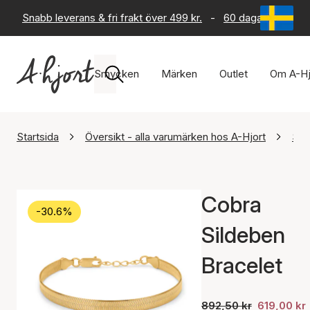
Snabb leverans & fri frakt över 499 kr.
-
60 dagars returrät
Smycken
Märken
Outlet
Om A-Hj
Startsida
Översikt - alla varumärken hos A-Hjort
Stu
Cobra
-30.6%
Sildeben
Bracelet
892,50 kr
619,00 kr