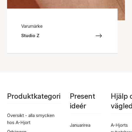
Varumärke
Studio Z
Produktkategori
Present
Hjälp 
ideér
vägle
Översikt - alla smycken
hos A-Hjort
Januarirea
A-Hjorts
Örhängen