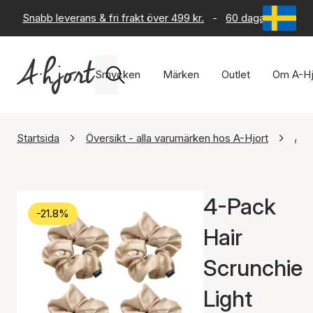
Snabb leverans & fri frakt över 499 kr.
-
60 dagars returrät
Smycken
Märken
Outlet
Om A-Hj
Startsida
Översikt - alla varumärken hos A-Hjort
A-H
4-Pack
-21.8%
Hair
Scrunchie
Light