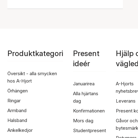
Produktkategori
Present
Hjälp 
ideér
vägle
Översikt - alla smycken
hos A-Hjort
Januarirea
A-Hjorts
Örhängen
nyhetsbre
Alla hjärtans
Ringar
dag
Leverans
Armband
Konfirmationen
Present ko
Halsband
Mors dag
Gåvor och
bytesmär
Ankelkedjor
Studentpresent
Returnera