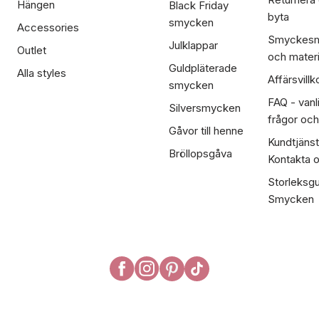
Hängen
Black Friday
byta
smycken
Accessories
Smyckesm
Julklappar
Outlet
och materi
Guldpläterade
Alla styles
Affärsvillk
smycken
FAQ - vanl
Silversmycken
frågor och
Gåvor till henne
Kundtjänst
Bröllopsgåva
Kontakta 
Storleksgu
Smycken