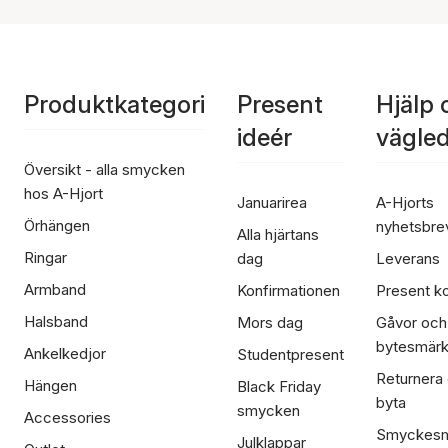
Produktkategori
Present
Hjälp 
ideér
vägle
Översikt - alla smycken
hos A-Hjort
Januarirea
A-Hjorts
Örhängen
nyhetsbre
Alla hjärtans
Ringar
dag
Leverans
Armband
Konfirmationen
Present ko
Halsband
Mors dag
Gåvor och
bytesmär
Ankelkedjor
Studentpresent
Returnera
Hängen
Black Friday
byta
smycken
Accessories
Smyckesm
Julklappar