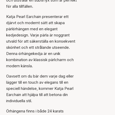
och utstrålar en subtil lyx som är perfekt
för alla tillfällen.
Katja Pearl Earchain presenterar ett
djärvt och modernt sätt att skapa
pärlörhängen med en elegant
kedjedesign. Varje pärla är noggrant
utvald för att säkerställa en konsekvent
skönhet och ett strålande utseende.
Denna örhängekedja är en unik
kombination av klassisk pärlcharm och
modern känsla.
Oavsett om du bär dem varje dag eller
lägger till en touch av elegans till en
speciell händelse, kommer Katja Pearl
Earchain att hjälpa till att betona din
individuella stil.
Örhängena finns i både 24 karats