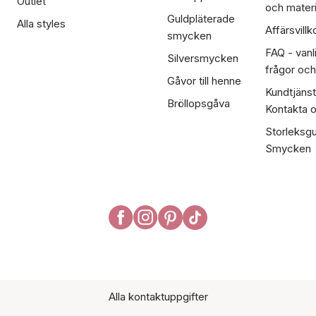
Outlet
och materi
Guldpläterade
Alla styles
Affärsvillk
smycken
FAQ - vanl
Silversmycken
frågor och
Gåvor till henne
Kundtjänst
Bröllopsgåva
Kontakta 
Storleksgu
Smycken
Alla kontaktuppgifter