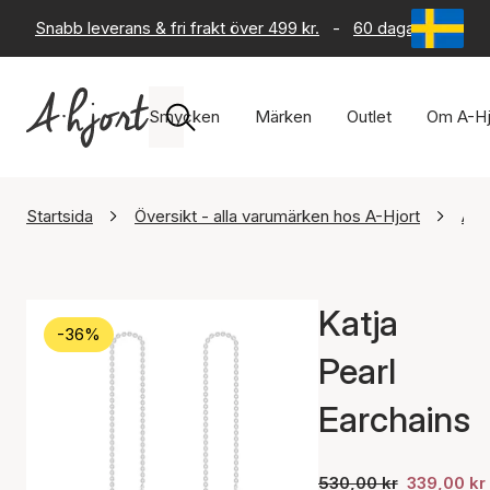
Snabb leverans & fri frakt över 499 kr.
-
60 dagars returrät
Smycken
Märken
Outlet
Om A-Hj
Startsida
Översikt - alla varumärken hos A-Hjort
A-H
Katja
-36%
Pearl
Earchains
530,00 kr
339,00 kr