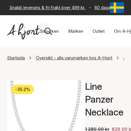
Snabb leverans & fri frakt över 499 kr.
-
60 dagars returrät
Smycken
Märken
Outlet
Om A-Hj
Startsida
Översikt - alla varumärken hos A-Hjort
A-H
Line
-35.2%
Panzer
Necklace
1 280,00 kr
829,00 k