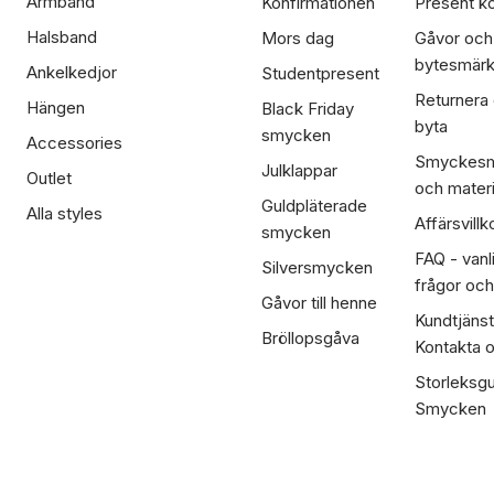
Armband
Konfirmationen
Present ko
Halsband
Mors dag
Gåvor och
bytesmär
Ankelkedjor
Studentpresent
Returnera
Hängen
Black Friday
byta
smycken
Accessories
Smyckesm
Julklappar
Outlet
och materi
Guldpläterade
Alla styles
Affärsvillk
smycken
FAQ - vanl
Silversmycken
frågor och
Gåvor till henne
Kundtjänst
Bröllopsgåva
Kontakta 
Storleksgu
Smycken