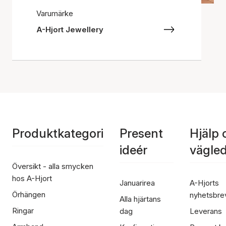
Varumärke
A-Hjort Jewellery
Produktkategori
Present
Hjälp 
ideér
vägle
Översikt - alla smycken
hos A-Hjort
Januarirea
A-Hjorts
Örhängen
nyhetsbre
Alla hjärtans
Ringar
dag
Leverans