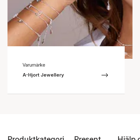
Varumärke
A-Hjort Jewellery
Produktkategori
Present
Hjälp 