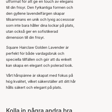
utformat för att ge en touch av elegans
till din frisyr. Den fyrkantiga formen och
den gyllene lavendelfärgen skapar
tillsammans en unik och lyxig accessoar
som inte bara håller dina lockar på plats,
utan också ger en sofistikerad
dimension till din frisyr.
Square Hairclaw Golden Lavender är
perfekt för både vardagsbruk och
speciella tillfällen och gör att du enkelt
kan skapa en elegant och polerad look.
Vårt hårspänne är skapat med fokus på
hög kvalitet, vilket säkerställer att ditt hår
hålls säkert och elegant på plats.
Artikeln har lagts till i
korgen
Kolla in några andra bra