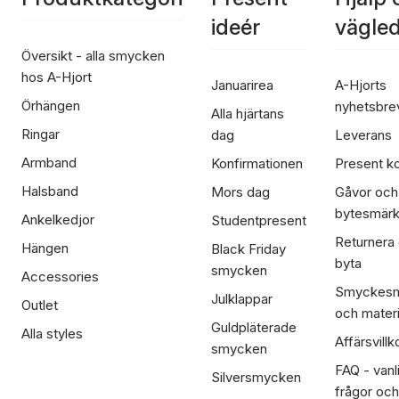
ideér
vägle
Översikt - alla smycken
hos A-Hjort
Januarirea
A-Hjorts
Örhängen
nyhetsbre
Alla hjärtans
Ringar
dag
Leverans
Armband
Konfirmationen
Present ko
Halsband
Mors dag
Gåvor och
bytesmär
Ankelkedjor
Studentpresent
Returnera
Hängen
Black Friday
byta
smycken
Accessories
Smyckesm
Julklappar
Outlet
och materi
Guldpläterade
Alla styles
Affärsvillk
smycken
FAQ - vanl
Silversmycken
frågor och