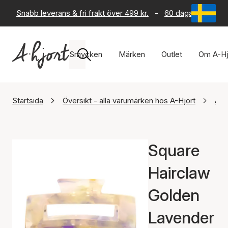
Snabb leverans & fri frakt över 499 kr.
-
60 dagars returrät
Smycken
Märken
Outlet
Om A-Hj
Startsida
Översikt - alla varumärken hos A-Hjort
A-H
Square
Hairclaw
Golden
Lavender