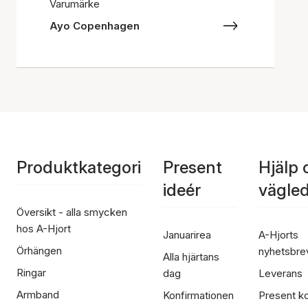
Varumärke
Ayo Copenhagen
Produktkategori
Present
Hjälp 
ideér
vägle
Översikt - alla smycken
hos A-Hjort
Januarirea
A-Hjorts
Örhängen
nyhetsbre
Alla hjärtans
Ringar
dag
Leverans
Armband
Konfirmationen
Present ko