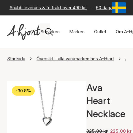
Snabb leverans & fri frakt över 499 kr.
-
60 dagars returrät
Smycken
Märken
Outlet
Om A-Hj
Startsida
Översikt - alla varumärken hos A-Hjort
Ayo
Ava
-30.8%
Heart
Necklace
325,00 kr
225,00 kr