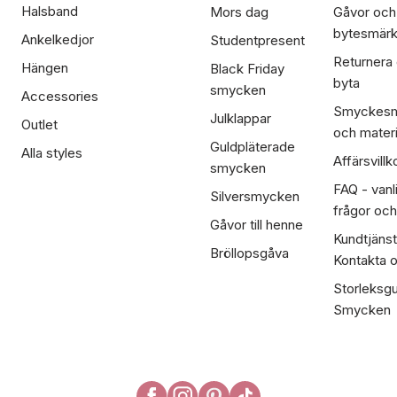
Halsband
Mors dag
Gåvor och
bytesmär
Ankelkedjor
Studentpresent
Returnera
Hängen
Black Friday
byta
smycken
Accessories
Smyckesm
Julklappar
Outlet
och materi
Guldpläterade
Alla styles
Affärsvillk
smycken
FAQ - vanl
Silversmycken
frågor och
Gåvor till henne
Kundtjänst
Bröllopsgåva
Kontakta 
Storleksgu
Smycken