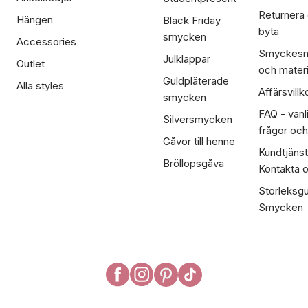
Returnera
Hängen
Black Friday
byta
smycken
Accessories
Smyckesm
Julklappar
Outlet
och materi
Guldpläterade
Alla styles
Affärsvillk
smycken
FAQ - vanl
Silversmycken
frågor och
Gåvor till henne
Kundtjänst
Bröllopsgåva
Kontakta 
Storleksgu
Smycken