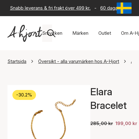
Snabb leverans & fri frakt över 499 kr.
-
60 dagars returrät
Smycken
Märken
Outlet
Om A-Hj
Startsida
Översikt - alla varumärken hos A-Hjort
Ayo
Elara
-30.2%
Bracelet
285,00 kr
199,00 kr