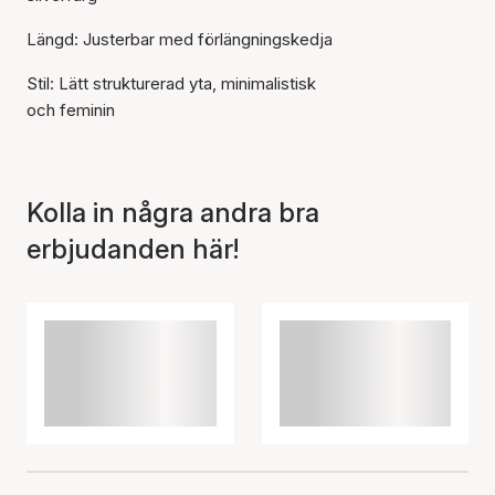
Längd: Justerbar med förlängningskedja
Artikeln har lagts till i
Stil: Lätt strukturerad yta, minimalistisk
korgen
och feminin
Kolla in några andra bra
erbjudanden här!