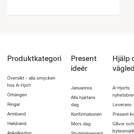
Produktkategori
Present
Hjälp 
ideér
vägle
Översikt - alla smycken
hos A-Hjort
Januarirea
A-Hjorts
Örhängen
nyhetsbre
Alla hjärtans
Ringar
dag
Leverans
Armband
Konfirmationen
Present ko
Halsband
Mors dag
Gåvor och
bytesmär
Ankelkedjor
Studentpresent