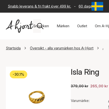
Snabb leverans & fri frakt över 499 kr.
-
60 dagars returrät
Smycken
Märken
Outlet
Om A-Hj
Startsida
Översikt - alla varumärken hos A-Hjort
Ayo
Isla Ring
-30.1%
379,00 kr
265,00 kr
Varumärke: