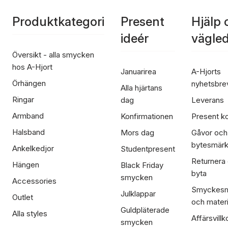
Produktkategori
Present
Hjälp 
ideér
vägle
Översikt - alla smycken
hos A-Hjort
Januarirea
A-Hjorts
Örhängen
nyhetsbre
Alla hjärtans
Ringar
dag
Leverans
Armband
Konfirmationen
Present ko
Halsband
Mors dag
Gåvor och
bytesmär
Ankelkedjor
Studentpresent
Returnera
Hängen
Black Friday
byta
smycken
Accessories
Smyckesm
Julklappar
Outlet
och materi
Guldpläterade
Alla styles
Affärsvillk
smycken