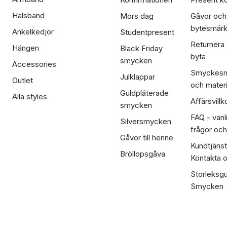
Halsband
Mors dag
Gåvor och
bytesmär
Ankelkedjor
Studentpresent
Returnera
Hängen
Black Friday
byta
smycken
Accessories
Smyckesm
Julklappar
Outlet
och materi
Guldpläterade
Alla styles
Affärsvillk
smycken
FAQ - vanl
Silversmycken
frågor och
Gåvor till henne
Kundtjänst
Bröllopsgåva
Kontakta 
Storleksgu
Smycken