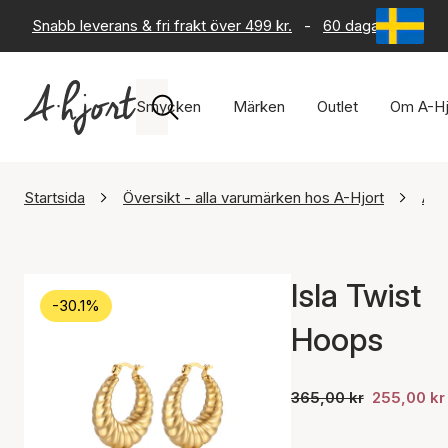
Snabb leverans & fri frakt över 499 kr.
-
60 dagars returrät
Smycken
Märken
Outlet
Om A-Hj
Startsida
Översikt - alla varumärken hos A-Hjort
Ayo
Isla Twist
-30.1%
Hoops
365,00 kr
255,00 kr