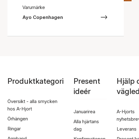
Varumärke
Ayo Copenhagen
Produktkategori
Present
Hjälp 
ideér
vägle
Översikt - alla smycken
hos A-Hjort
Januarirea
A-Hjorts
Örhängen
nyhetsbre
Alla hjärtans
Ringar
dag
Leverans
Armband
Konfirmationen
Present ko