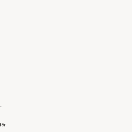
-
för