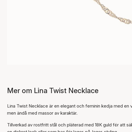
Mer om Lina Twist Necklace
Lina Twist Necklace är en elegant och feminin kedja med en vrid
men ändå med massor av karaktär.
Tillverkad av rostfritt stål och pläterad med 18K guld för att s
en diskret look eller som bas för lager-på-lager-styling.