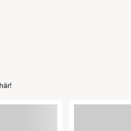
korgen
här!