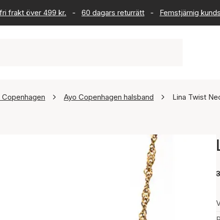
ri frakt över 499 kr.
-
60 dagars returrätt
-
Femstjärnig kund
 Copenhagen
Ayo Copenhagen halsband
Lina Twist Ne
3
V
P