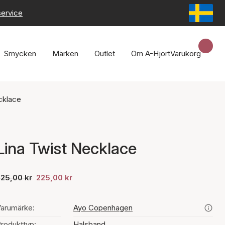
service
Smycken
Märken
Outlet
Om A-Hjort
Varukorg
cklace
Lina Twist Necklace
25,00 kr
225,00 kr
arumärke:
Ayo Copenhagen
rodukttyp:
Halsband