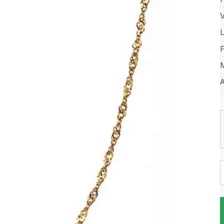
V
L
F
M
A