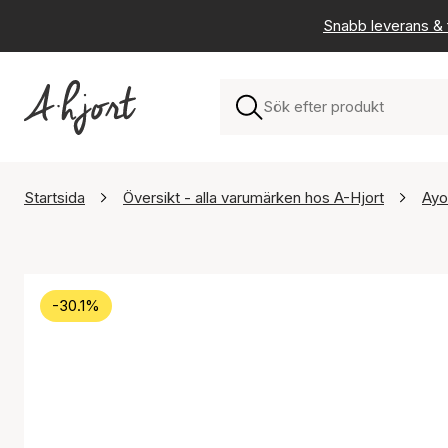
Snabb leverans & f
Startsida
Översikt - alla varumärken hos A-Hjort
Ayo
-30.1%