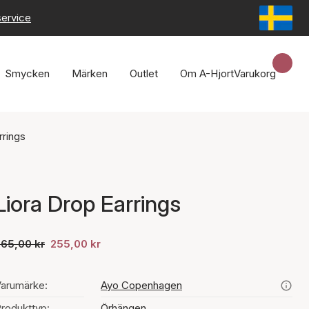
service
Smycken
Märken
Outlet
Om A-Hjort
Varukorg
rrings
Liora Drop Earrings
365,00 kr
255,00 kr
arumärke:
Ayo Copenhagen
rodukttyp:
Örhängen