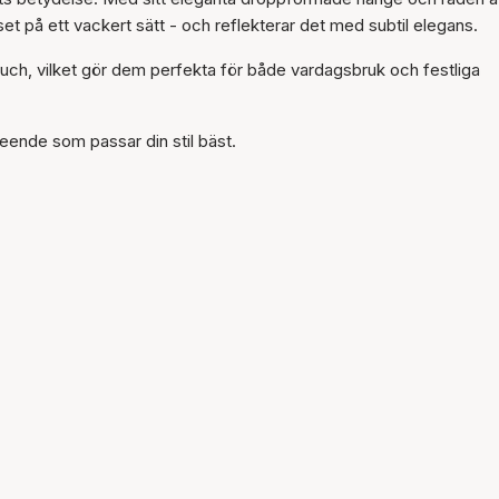
Artikeln har lagts till i
et på ett vackert sätt - och reflekterar det med subtil elegans.
korgen
ch, vilket gör dem perfekta för både vardagsbruk och festliga
seende som passar din stil bäst.