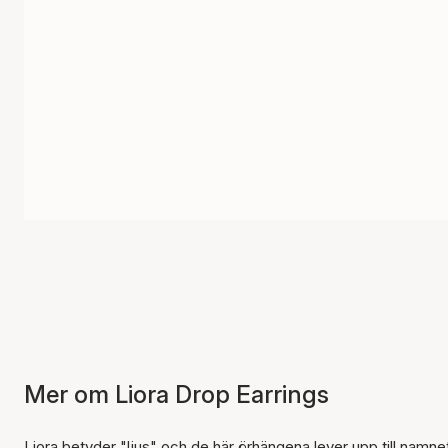
Mer om Liora Drop Earrings
Liora betyder "ljus" och de här örhängena lever upp till nam