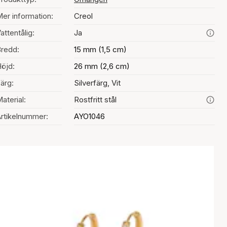
er information:
Creol
attentålig:
Ja
redd:
15 mm (1,5 cm)
öjd:
26 mm (2,6 cm)
ärg:
Silverfärg, Vit
aterial:
Rostfritt stål
rtikelnummer:
AYO1046
al av färg