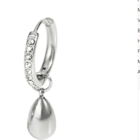
M
V
B
H
F
M
A
V