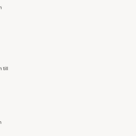
n
till
h