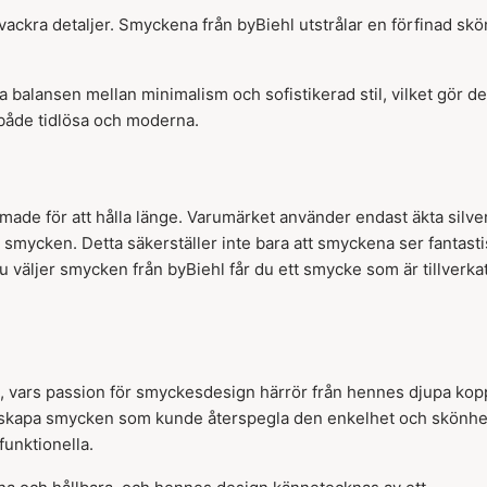
vackra detaljer. Smyckena från byBiehl utstrålar en förfinad sk
 balansen mellan minimalism och sofistikerad stil, vilket gör dem
 både tidlösa och moderna.
rmade för att hålla länge. Varumärket använder endast äkta silver
a smycken. Detta säkerställer inte bara att smyckena ser fantast
du väljer smycken från byBiehl får du ett smycke som är tillverkat
, vars passion för smyckesdesign härrör från hennes djupa kop
lle skapa smycken som kunde återspegla den enkelhet och skönhe
funktionella.