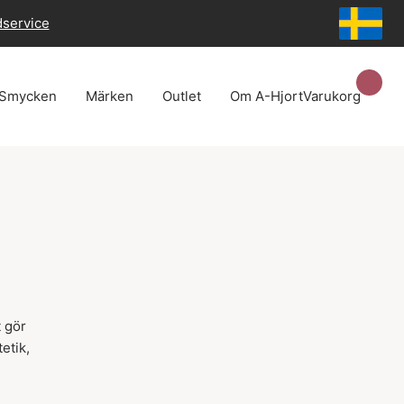
dservice
Smycken
Märken
Outlet
Om A-Hjort
Varukorg
t gör
etik,