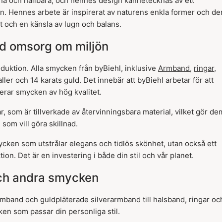
na och hållbara, och hennes design kännetecknas av ett
ign. Hennes arbete är inspirerat av naturens enkla former och de
et och en känsla av lugn och balans.
ed omsorg om miljön
oduktion. Alla smycken från byBiehl, inklusive
Armband
,
ringar
,
ler och 14 karats guld. Det innebär att byBiehl arbetar för att
erar smycken av hög kvalitet.
 som är tillverkade av återvinningsbara material, vilket gör dem 
som vill göra skillnad.
ycken som utstrålar elegans och tidlös skönhet, utan också ett
on. Det är en investering i både din stil och vår planet.
och andra smycken
rarmband och guldpläterade silverarmband till halsband, ringar oc
cken som passar din personliga stil.