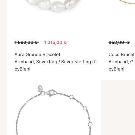
1 562,00 kr
1 015,00 kr
852,00 kr
Aura Grande Bracelet
Coco Bracel
Armband, Silverfärg / Silver sterling 925
Armband, Gul
byBiehl
byBiehl