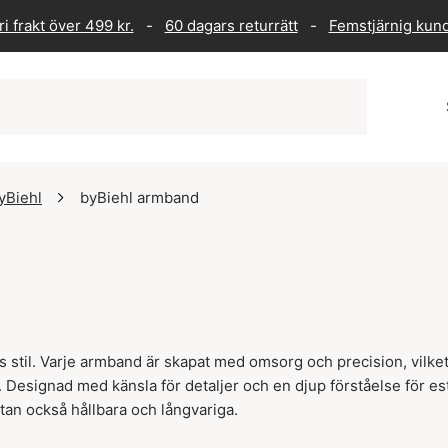
i frakt över 499 kr.
-
60 dagars returrätt
-
Femstjärnig kun
yBiehl
byBiehl armband
 stil. Varje armband är skapat med omsorg och precision, vilke
Designad med känsla för detaljer och en djup förståelse för est
utan också hållbara och långvariga.