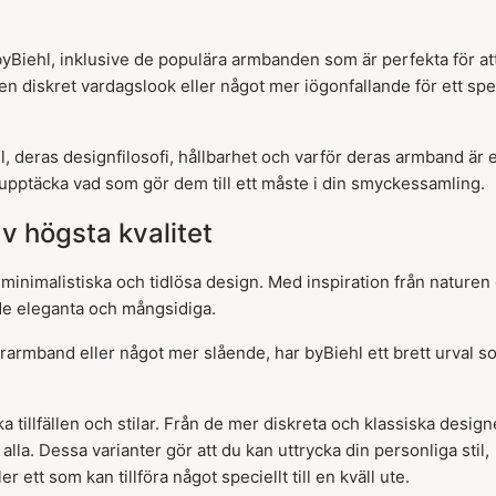
byBiehl, inklusive de populära armbanden som är perfekta för at
n diskret vardagslook eller något mer iögonfallande för ett spec
, deras designfilosofi, hållbarhet och varför deras armband är e
 upptäcka vad som gör dem till ett måste i din smyckessamling.
 högsta kvalitet
minimalistiska och tidlösa design. Med inspiration från naturen
de eleganta och mångsidiga.
erarmband eller något mer slående, har byBiehl ett brett urval s
 tillfällen och stilar. Från de mer diskreta och klassiska desig
alla. Dessa varianter gör att du kan uttrycka din personliga stil,
ett som kan tillföra något speciellt till en kväll ute.