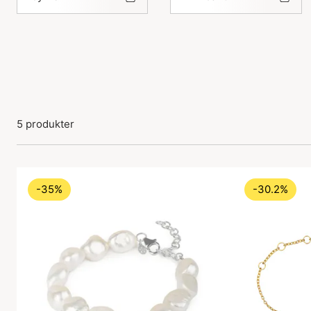
5 produkter
-35%
-30.2%