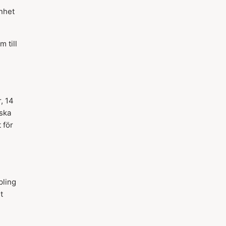
önhet
 till
, 14
iska
 för
pling
t