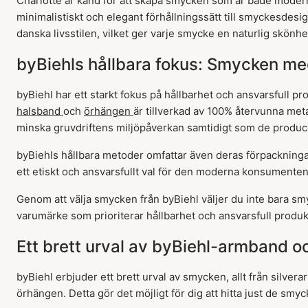
Charlotte är känd för att skapa smycken som är både moder
minimalistiskt och elegant förhållningssätt till smyckesdes
danska livsstilen, vilket ger varje smycke en naturlig skönh
byBiehls hållbara fokus: Smycken m
byBiehl har ett starkt fokus på hållbarhet och ansvarsfull pr
halsband
och
örhängen
är tillverkad av 100% återvunna metal
minska gruvdriftens miljöpåverkan samtidigt som de produc
byBiehls hållbara metoder omfattar även deras förpackningar,
ett etiskt och ansvarsfullt val för den moderna konsumenten 
Genom att välja smycken från byBiehl väljer du inte bara sm
varumärke som prioriterar hållbarhet och ansvarsfull produkti
Ett brett urval av byBiehl-armband 
byBiehl erbjuder ett brett urval av smycken, allt från silve
örhängen. Detta gör det möjligt för dig att hitta just de smy