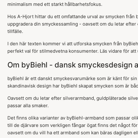
minimalism med ett starkt hållbarhetsfokus.
Hos A-Hjort hittar du ett omfattande urval av smycken från 
uppgradera din smyckessamling - oavsett om du letar efter e
tillfälle.
I den här texten kommer vi att utforska smycken från byBiehl
perfekt val för stilmedvetna konsumenter. Läs vidare för att
Om byBiehl - dansk smyckesdesign av
byBiehl är ett danskt smyckesvarumärke som är känt för sin 
skandinavisk design har byBiehl skapat smycken som är bå
Oavsett om du letar efter silverarmband, guldpläterade silv
passar alla smaker.
Det finns olika varianter av byBiehl-armband som passar olika
till de djärvare som verkligen fångar ögat finns det något för 
oavsett om du vill ha ett armband som kan bäras dagligen eller 