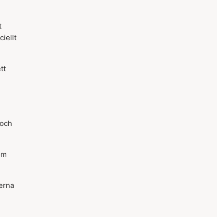
t
iellt
tt
 och
om
nerna