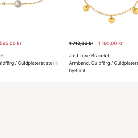
595,00 kr
1 712,00 kr
1 195,00 kr
et
Just Love Bracelet
dfärg / Guldpläterat sterlingsilver 925
Armband, Guldfärg / Guldplätera
byBiehl