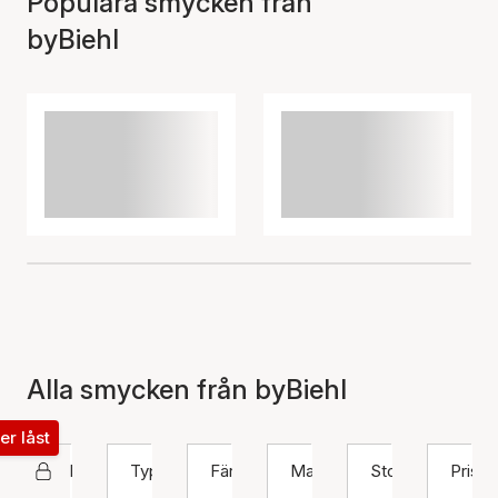
Populära smycken från
byBiehl
Alla smycken från byBiehl
ter låst
byBiehl
Typ
Färg
Material
Storlek
Pris