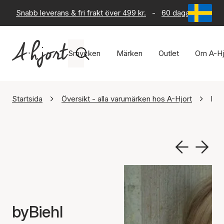
Snabb leverans & fri frakt över 499 kr.
-
60 dagars returrät
Smycken
Märken
Outlet
Om A-Hj
Startsida
Översikt - alla varumärken hos A-Hjort
byB
byBiehl