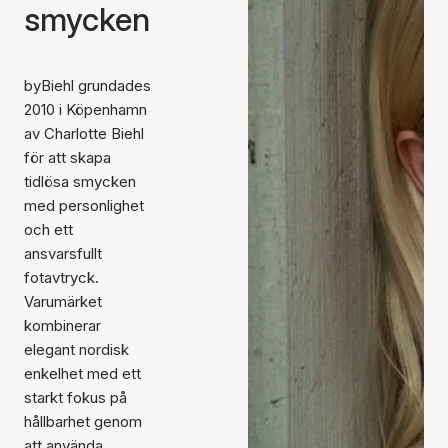
smycken
byBiehl grundades
2010 i Köpenhamn
av Charlotte Biehl
för att skapa
tidlösa smycken
med personlighet
och ett
ansvarsfullt
fotavtryck.
Varumärket
kombinerar
elegant nordisk
enkelhet med ett
starkt fokus på
hållbarhet genom
att använda