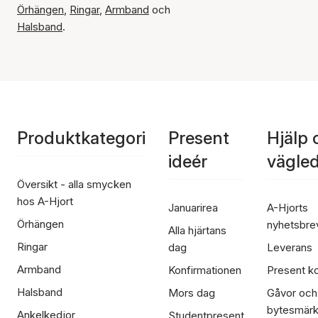
Örhängen
,
Ringar
,
Armband
och
Halsband
.
Produktkategori
Present
Hjälp 
ideér
vägle
Översikt - alla smycken
hos A-Hjort
Januarirea
A-Hjorts
Örhängen
nyhetsbre
Alla hjärtans
Ringar
dag
Leverans
Armband
Konfirmationen
Present ko
Halsband
Mors dag
Gåvor och
bytesmär
Ankelkedjor
Studentpresent