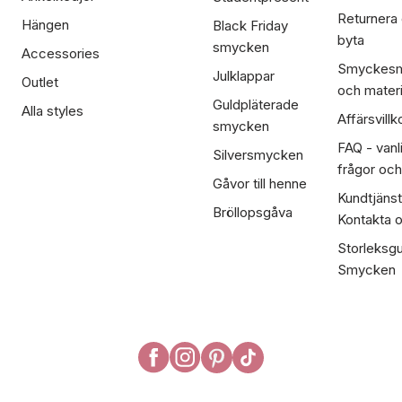
Returnera
Hängen
Black Friday
byta
smycken
Accessories
Smyckesm
Julklappar
Outlet
och materi
Guldpläterade
Alla styles
Affärsvillk
smycken
FAQ - vanl
Silversmycken
frågor och
Gåvor till henne
Kundtjänst
Bröllopsgåva
Kontakta 
Storleksgu
Smycken