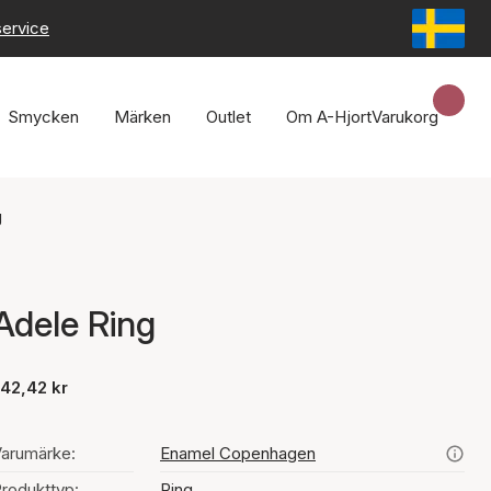
service
Smycken
Märken
Outlet
Om A-Hjort
Varukorg
g
Adele Ring
42,42 kr
arumärke:
Enamel Copenhagen
rodukttyp:
Ring