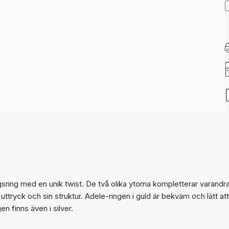
Artikeln har lagts till i
korgen
sring med en unik twist. De två olika ytorna kompletterar varandr
 uttryck och sin struktur. Adele-ringen i guld är bekväm och lätt at
n finns även i silver.