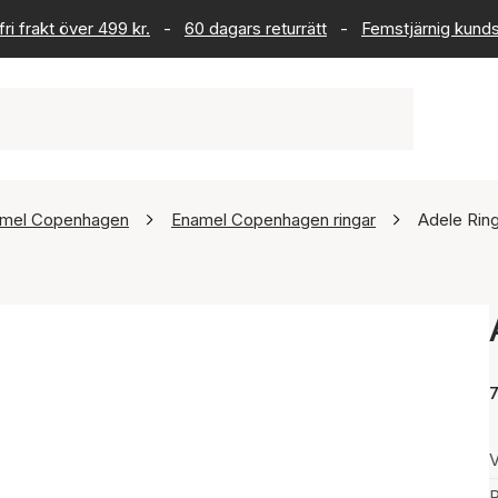
ri frakt över 499 kr.
-
60 dagars returrätt
-
Femstjärnig kund
mel Copenhagen
Enamel Copenhagen ringar
Adele Rin
7
V
P