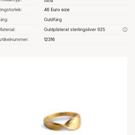
ingstorlek:
46 Euro size
ärg:
Guldfärg
aterial:
Guldpläterat sterlingsilver 925
rtikelnummer:
12316
al av färg