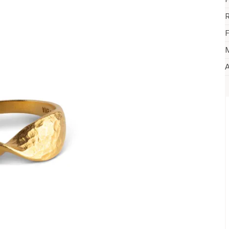
R
F
M
A
V